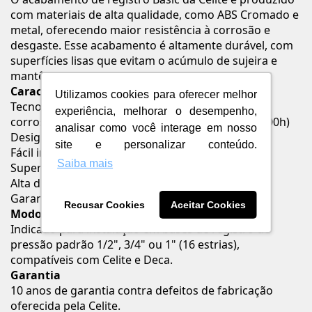
com materiais de alta qualidade, como ABS Cromado e
metal, oferecendo maior resistência à corrosão e
desgaste. Esse acabamento é altamente durável, com
superfícies lisas que evitam o acúmulo de sujeira e
mantêm o brilho por mais tempo.
Características e Benefícios
Utilizamos cookies para oferecer melhor
Tecnologia
High Coat®
: resistência extrema à
experiência, melhorar o desempenho,
corrosão, impactos e maresia (teste Salt Spray: 700h)
analisar como você interage em nosso
Design ergonômico com alavanca sofisticada
site e personalizar conteúdo.
Fácil instalação em parede
Saiba mais
Superfície lisa que evita acúmulo de sujeira
Alta durabilidade e proteção contra desgaste
Garantia de fábrica de 10 anos
Recusar Cookies
Aceitar Cookies
Modo de uso / Aplicação
Indicado para instalação em bases de registro de
pressão padrão 1/2", 3/4" ou 1" (16 estrias),
compatíveis com Celite e Deca.
Garantia
10 anos de garantia contra defeitos de fabricação
oferecida pela Celite.