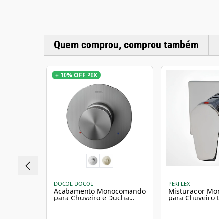
Quem comprou, comprou também
+ 10% OFF PIX
DOCOL DOCOL
PERFLEX
Acabamento Monocomando
Misturador M
para Chuveiro e Ducha
para Chuveiro
Higiênica Mix&Match
3/4 Perflex
Grafite Escovado Docol