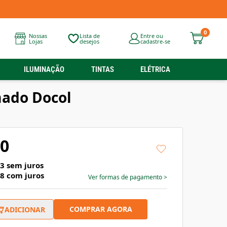
0
Nossas
Lista de
Entre ou
Lojas
desejos
cadastre-se
ILUMINAÇÃO
TINTAS
ELÉTRICA
ado Docol
90
63
sem juros
08
com juros
Ver formas de pagamento
>
COMPRAR AGORA
ADICIONAR