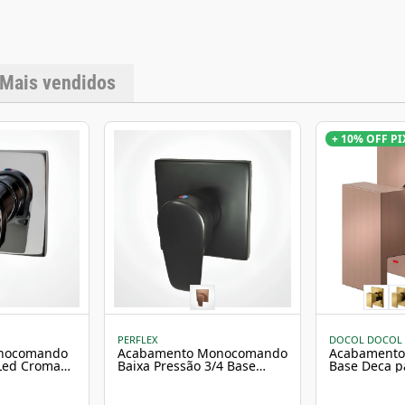
Tipo de Base: Banhe
Tecnologias: Acabame
embalagem: 1 volante, 
manual de instalaçã
16 cm Largura: 16 c
Bruto: 0,45 kg Obse
Mais vendidos
monocomando da marc
instalação deve ser fe
desempenho ideal. As
Consulte a disponibil
+ 10% OFF PI
PERFLEX
DOCOL DOCOL
onocomando
Acabamento Monocomando
Acabament
 Led Cromado
Baixa Pressão 3/4 Base
Base Deca p
Docol Led Perflex
Ducha Higiê
Cobre Escov