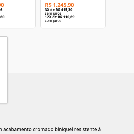
90
R$ 1.245,90
R$ 438,
96
3
X de
R$ 415,30
3
X de
R$ 1
sem juros
sem juros
,60
12
X de
R$ 110,69
12
X de
R$ 
com juros
com juros
m acabamento cromado biníquel resistente à