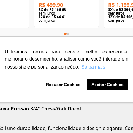
R$ 499,90
R$ 1.199,
3
X de
R$ 166,63
3
X de
R$ 399,
sem juros
sem juros
12
X de
R$ 44,41
12
X de
R$ 106
com juros
com juros
Utilizamos cookies para oferecer melhor experiência,
melhorar o desempenho, analisar como você interage em
nosso site e personalizar conteúdo.
Saiba mais
Recusar Cookies
Aceitar Cookies
xa Pressão 3/4" Chess/Gali Docol
 une durabilidade, funcionalidade e design elegante. Co