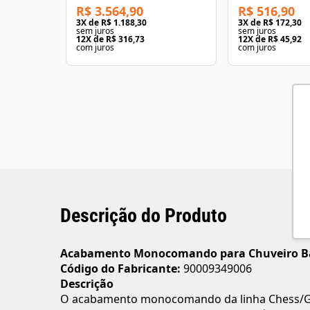
R$ 3.564,90
R$ 516,90
3
X de
R$ 1.188,30
3
X de
R$ 172,30
sem juros
sem juros
12
X de
R$ 316,73
12
X de
R$ 45,92
com juros
com juros
Descrição do Produto
Acabamento Monocomando para Chuveiro Bai
Código do Fabricante:
90009349006
Descrição
O acabamento monocomando da linha Chess/Gali