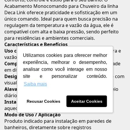
Acabamento Monocomando para Chuveiro da linha
Deca Link oferece praticidade e sofisticação em um
único comando. Ideal para quem busca precisão na
regulagem da temperatura e vazão da água, ele é
compatível com alta e baixa pressão, sendo perfeito
para residências e ambientes comerciais.
Características e Benefícios
Uso com um único comando:
Regula temperatura e
Utilizamos cookies para oferecer melhor
vazão com facilidade.
experiência, melhorar o desempenho,
Compatível com alta e baixa pressão:
Versatilidade
analisar como você interage em nosso
em diversos sistemas hidráulicos.
Design moderno e polido:
Acabamento cromado com
site e personalizar conteúdo.
visual elegante.
Saiba mais
Alavanca ergonômica:
Mais conforto no manuseio
diário.
Instalação na parede:
Ideal para banheiros com
Recusar Cookies
Aceitar Cookies
aquecimento central ou gás.
Modo de Uso / Aplicação
Produto indicado para instalação em paredes de
banheiros, diretamente sobre registros