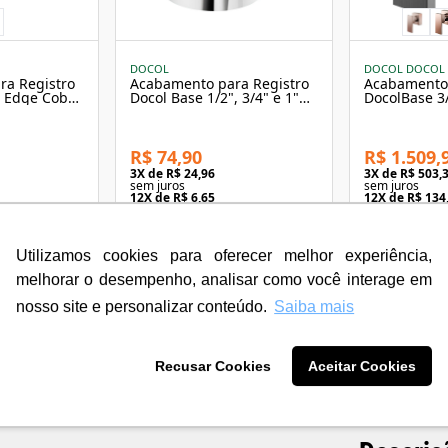
DOCOL
DOCOL DOCOL
ra Registro
Acabamento para Registro
Acabamento 
" Edge Cobre
Docol Base 1/2", 3/4" e 1"
DocolBase 3
Gali Cromado
Grafite Esco
R$ 74,90
R$ 1.509,
3
X de
R$ 24,96
3
X de
R$ 503,
sem juros
sem juros
12
X de
R$ 6,65
12
X de
R$ 134
com juros
com juros
Utilizamos cookies para oferecer melhor experiência,
melhorar o desempenho, analisar como você interage em
nosso site e personalizar conteúdo.
Saiba mais
Recusar Cookies
Aceitar Cookies