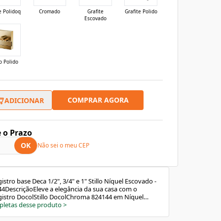
e Polidoq
Cromado
Grafite
Grafite Polido
Escovado
o Polido
COMPRAR AGORA
ADICIONAR
e o Prazo
OK
Não sei o meu CEP
tro base Deca 1/2", 3/4" e 1" Stillo Níquel Escovado -
DescriçãoEleve a elegância da sua casa com o
istro DocolStillo DocolChroma 824144 em Níquel
para complementar com perfeição a linha DocolStillo.
pletas desse produto
>
sticado traz um volante em alavanca, que harmoniza
om o design inovador da coleção. Compatível com