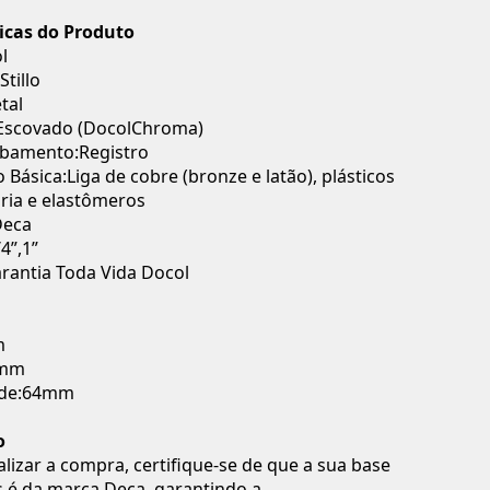
ticas do Produto
l
tillo
tal
 Escovado (DocolChroma)
abamento:Registro
Básica:Liga de cobre (bronze e latão), plásticos
ria e elastômeros
Deca
/4”,1”
rantia Toda Vida Docol
m
1mm
ade:64mm
o
alizar a compra, certifique-se de que a sua base
s é da marca Deca, garantindo a