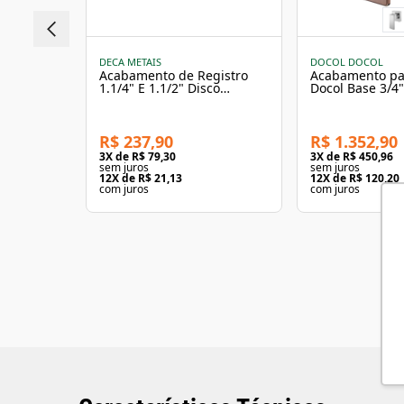
DECA METAIS
DOCOL DOCOL
Acabamento de Registro
Acabamento pa
1.1/4" E 1.1/2" Disco
Docol Base 3/4
Cromado - Deca
Escovado
R$ 237,90
R$ 1.352,90
3
X de
R$ 79,30
3
X de
R$ 450,96
sem juros
sem juros
12
X de
R$ 21,13
12
X de
R$ 120,20
com juros
com juros