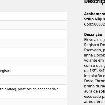
Descriç
Acabamento
Stillo Níqu
Cod:900082
Descrição
Eleve a ele
Registro D
Escovado, 
linha Docol
volante em
com o desig
de 1/2", 3/4
egistro
instalação 
DocolChrom
brilho dura
ze e latão), plásticos de engenharia e
aura de sof
escovado p
atmosfera 