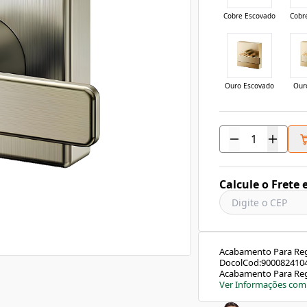
Cobre Escovado
Cobr
Ouro Escovado
Our
Calcule o Frete 
Acabamento Para Regis
DocolCod:90008241044
Acabamento Para Reg
Escovado, projetado 
Ver Informações com
Este acabamento sofi
de forma impecável c