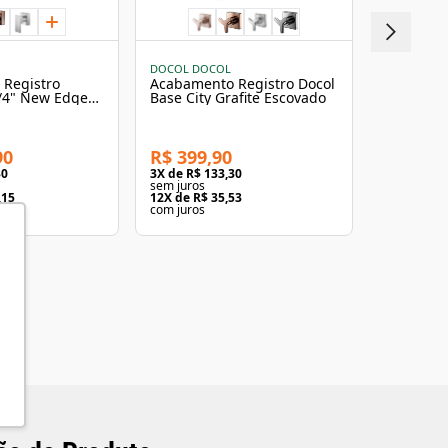
DOCOL DOCOL
DOCOL DO
Registro
Acabamento Registro Docol
Acabamen
/4" New Edge
Base City Grafite Escovado
DocolStill
vado
1.1/4 e 1.
90
R$ 399,90
R$ 469,
30
3
X de
R$ 133,30
3
X de
R$ 1
sem juros
sem juros
,15
12
X de
R$ 35,53
12
X de
R$ 
com juros
com juros