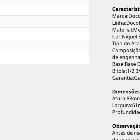
Caracterís
Marca:Doco
Linha:DocolS
Material:Me
Cor:Níquel
Tipo do Ac
Composição 
de engenha
Base:Base 
Bitola:1/2,3
Garantia:Ga
Dimensões
Atura:88m
Largura:6
Profundid
Observaçã
Antes de re
de registro