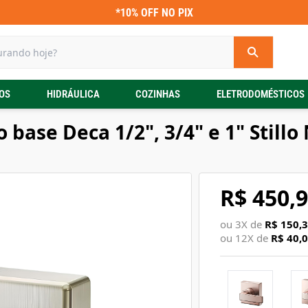
*10% OFF NO PIX
OS
HIDRÁULICA
COZINHAS
ELETRODOMÉSTICOS
base Deca 1/2", 3/4" e 1" Stillo
R$ 450,
ou
3
X de
R$ 150,
ou
12
X de
R$ 40,