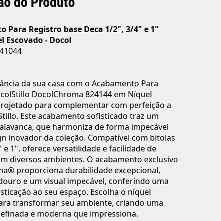
ão do Produto
 Para Registro base Deca 1/2", 3/4" e 1"
el Escovado - Docol
41044
gância da sua casa com o Acabamento Para
ocolStillo DocolChroma 824144 em Níquel
projetado para complementar com perfeição a
Stillo. Este acabamento sofisticado traz um
 alavanca, que harmoniza de forma impecável
n inovador da coleção. Compatível com bitolas
" e 1", oferece versatilidade e facilidade de
em diversos ambientes. O acabamento exclusivo
a® proporciona durabilidade excepcional,
douro e um visual impecável, conferindo uma
isticação ao seu espaço. Escolha o níquel
ara transformar seu ambiente, criando uma
refinada e moderna que impressiona.