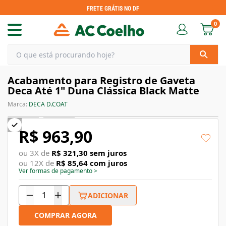
FRETE GRÁTIS NO DF
0
Acabamento para Registro de Gaveta
Deca Até 1" Duna Clássica Black Matte
Marca:
DECA D.COAT
R$ 963,90
ou
3
X de
R$ 321,30
sem juros
ou
12
X de
R$ 85,64
com juros
Ver formas de pagamento
>
ADICIONAR
COMPRAR AGORA