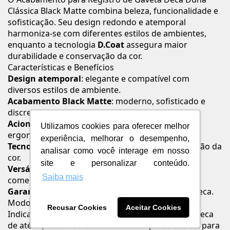
Clássica Black Matte combina beleza, funcionalidade e
sofisticação. Seu design redondo e atemporal
harmoniza-se com diferentes estilos de ambientes,
enquanto a tecnologia
D.Coat
assegura maior
durabilidade e conservação da cor.
Características e Benefícios
Design atemporal
: elegante e compatível com
diversos estilos de ambiente.
Acabamento Black Matte
: moderno, sofisticado e
discreto.
Acionamento por alavanca
: prático, suave e
Utilizamos cookies para oferecer melhor
ergonômico.
experiência, melhorar o desempenho,
Tecnologia D.Coat
: maior resistência e conservação da
analisar como você interage em nosso
cor.
site e personalizar conteúdo.
Versátil
: indicado para banheiros residenciais e
Saiba mais
comerciais.
Garantia de 10 anos
: confiança e durabilidade Deca.
Modo de Uso / Aplicação
Recusar Cookies
Aceitar Cookies
Indicado para aplicação em registros de gaveta Deca
de até 1", instalado diretamente em parede. Ideal para