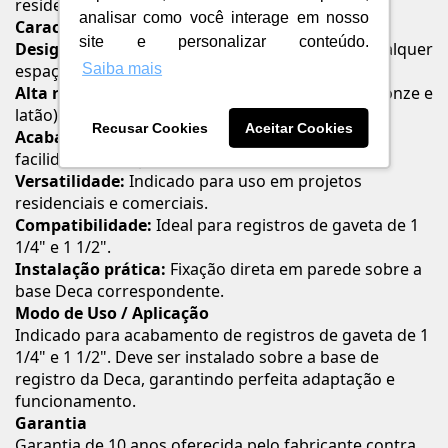
residenciais quanto comerciais.
analisar como você interage em nosso
Características e Benefícios
site e personalizar conteúdo.
Design elegante:
Estilo redondo que valoriza qualquer
Saiba mais
espaço.
Alta resistência:
Produzido em liga de cobre (bronze e
latão), plásticos de engenharia e elastômeros.
Recusar Cookies
Aceitar Cookies
Acabamento cromado polido:
Beleza, brilho e
facilidade de limpeza.
Versatilidade:
Indicado para uso em projetos
residenciais e comerciais.
Compatibilidade:
Ideal para registros de gaveta de 1
1/4" e 1 1/2".
Instalação prática:
Fixação direta em parede sobre a
base Deca correspondente.
Modo de Uso / Aplicação
Indicado para acabamento de registros de gaveta de 1
1/4" e 1 1/2". Deve ser instalado sobre a base de
registro da Deca, garantindo perfeita adaptação e
funcionamento.
Garantia
Garantia de 10 anos oferecida pelo fabricante contra