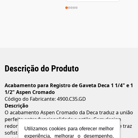
Descrição do Produto
Acabamento para Registro de Gaveta Deca 1 1/4" e 1
1/2" Aspen Cromado
Código do Fabricante: 4900.C35.GD
Descrição
O acabamento Aspen Cromado da Deca traduz a união
perfeita entre funcionalidade e estilo. Com design
redondo e acabamento polido, é uma escolha que traz
Utilizamos cookies para oferecer melhor
sofisticação e praticidade tanto para ambientes
experiência, melhorar o desempenho,