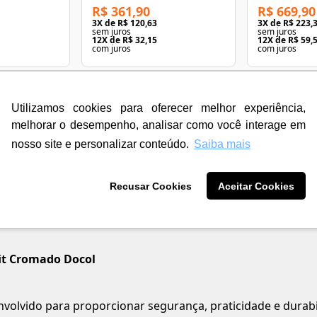
R$ 361,90
R$ 669,90
3
X de
R$ 120,63
3
X de
R$ 223,
sem juros
sem juros
12
X de
R$ 32,15
12
X de
R$ 59,
com juros
com juros
Utilizamos cookies para oferecer melhor experiência,
melhorar o desempenho, analisar como você interage em
nosso site e personalizar conteúdo.
Saiba mais
Recusar Cookies
Aceitar Cookies
it Cromado Docol
volvido para proporcionar segurança, praticidade e dura