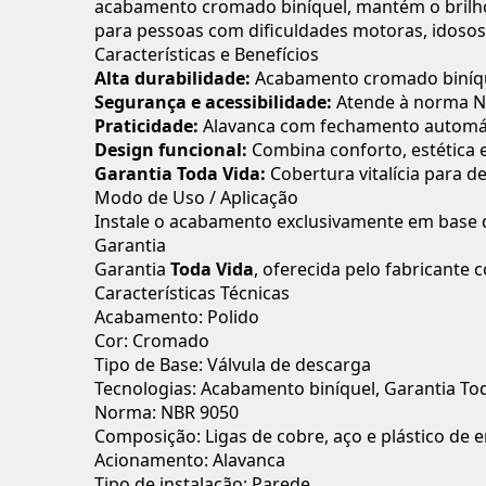
acabamento cromado biníquel, mantém o brilho
para pessoas com dificuldades motoras, idosos e
Características e Benefícios
Alta durabilidade:
Acabamento cromado biníque
Segurança e acessibilidade:
Atende à norma NB
Praticidade:
Alavanca com fechamento automáti
Design funcional:
Combina conforto, estética
Garantia Toda Vida:
Cobertura vitalícia para de
Modo de Uso / Aplicação
Instale o acabamento exclusivamente em base de
Garantia
Garantia
Toda Vida
, oferecida pelo fabricante 
Características Técnicas
Acabamento: Polido
Cor: Cromado
Tipo de Base: Válvula de descarga
Tecnologias: Acabamento biníquel, Garantia To
Norma: NBR 9050
Composição: Ligas de cobre, aço e plástico de 
Acionamento: Alavanca
Tipo de instalação: Parede