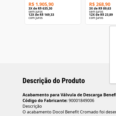
R$ 1.905,90
R$ 268,90
3
X de
R$ 635,30
3
X de
R$ 89,63
sem juros
sem juros
12
X de
R$ 169,33
12
X de
R$ 23,89
com juros
com juros
Descrição do Produto
Acabamento para Válvula de Descarga Benef
Código do Fabricante:
90001849006
Descrição
O acabamento Docol Benefit Cromado foi desen