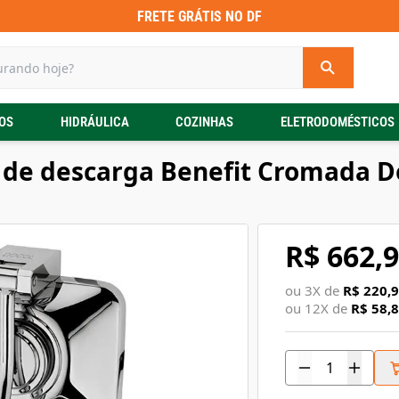
FRETE GRÁTIS NO DF
OS
HIDRÁULICA
COZINHAS
ELETRODOMÉSTICOS
 de descarga Benefit Cromada D
R$ 662,
ou
3
X de
R$ 220,
ou
12
X de
R$ 58,