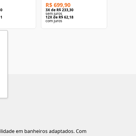
R$ 699,90
R$ 699,
30
3
X de
R$ 233,30
3
X de
R$ 2
sem juros
sem juros
51
12
X de
R$ 62,18
12
X de
R$ 
com juros
com juros
bilidade em banheiros adaptados. Com