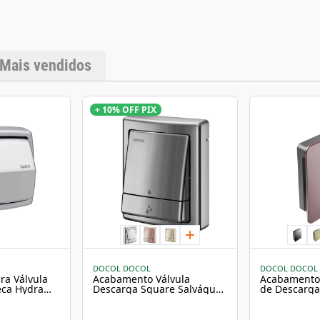
Alavanca Tipo de i
Altura: 308 mm Largu
1,5222 kg Observaçõ
de descarga Docol. In
qualificado. As core
Confirme todas as es
Mais vendidos
disponibilidade do pr
+ 10% OFF PIX
DOCOL DOCOL
DOCOL DOCOL
ra Válvula
Acabamento Válvula
Acabamento 
eca Hydra
Descarga Square Salvágua
de Descarga 
Grafite Escovado Docol
Cobre Escov