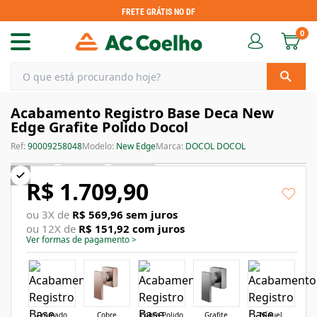
FRETE GRÁTIS NO DF
0
Acabamento Registro Base Deca New
Edge Grafite Polido Docol
Ref:
90009258048
Modelo:
New Edge
Marca:
DOCOL DOCOL
R$ 1.709,90
ou
3
X de
R$ 569,96
sem juros
ou
12
X de
R$ 151,92
com juros
Ver formas de pagamento
>
Cromado
Cobre
Cobre Polido
Grafite
Níquel