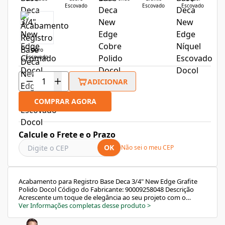
Escovado
Escovado
Escovado
Ouro
Escovado
ADICIONAR
COMPRAR AGORA
Calcule o Frete e o Prazo
OK
Não sei o meu CEP
Acabamento para Registro Base Deca 3/4" New Edge Grafite
Polido Docol Código do Fabricante: 90009258048 Descrição
Acrescente um toque de elegância ao seu projeto com o
Acabamento para Registro 3/4" New Edge em Grafite Polido
Ver Informações completas desse produto
>
Docol. Com traços retos e simétricos, este acabamento
oferece sofisticação, simplicidade e presença, garantindo um