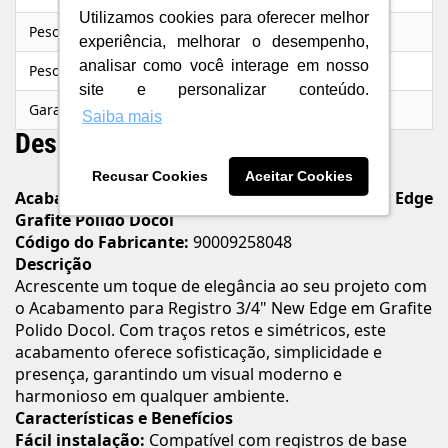
Utilizamos cookies para oferecer melhor
Peso Líquido
0,405 kg
experiência, melhorar o desempenho,
analisar como você interage em nosso
Peso Bruto
0,450 kg
site e personalizar conteúdo.
Garantia do Fabricante
Toda Vida
Saiba mais
Descrição do Produto
Recusar Cookies
Aceitar Cookies
Acabamento para Registro Base Deca 3/4" New Edge
Grafite Polido Docol
Código do Fabricante:
90009258048
Descrição
Acrescente um toque de elegância ao seu projeto com
o Acabamento para Registro 3/4" New Edge em Grafite
Polido Docol. Com traços retos e simétricos, este
acabamento oferece sofisticação, simplicidade e
presença, garantindo um visual moderno e
harmonioso em qualquer ambiente.
Características e Benefícios
Fácil instalação:
Compatível com registros de base