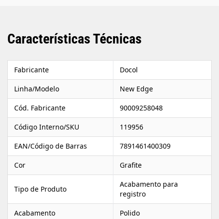
Importantes Este acabamento é compatível apenas com
bases de registro da marca Deca; verifique sua base antes da
compra. A instalação deve ser realizada por profissional
qualificado para garantir desempenho e segurança. As cores
Características Técnicas
podem variar conforme a configuração da tela. Consulte a
disponibilidade do produto antes de finalizar a compra.
Fabricante
Docol
Linha/Modelo
New Edge
Cód. Fabricante
90009258048
Código Interno/SKU
119956
EAN/Código de Barras
7891461400309
Cor
Grafite
Acabamento para
Tipo de Produto
registro
Acabamento
Polido