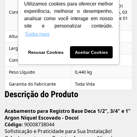
Utilizamos cookies para oferecer melhor
canopla, 01 canopla, 01
experiência, melhorar o desempenho,
Conteúdo da Embalagem
adaptador, 01 tampão, 03
parafusos, 02 chaves e 01
analisar como você interage em nosso
manual de instalação.
site e personalizar conteúdo.
Saiba mais
Altura
9,5 cm
Largura
6 cm
Recusar Cookies
Aceitar Cookies
Comprimento/Profundidade
7,1 cm
Peso Líquido
0,440 kg
Garantia do Fabricante
Toda Vida
Descrição do Produto
Acabamento para Registro Base Deca 1/2", 3/4" e 1"
Argon Níquel Escovado - Docol
Código:
90008738044
Sofisticação e Praticidade para Sua Instalação!