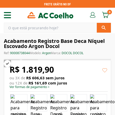
FRETE GRÁTIS NO DF
0
Acabamento Registro Base Deca Níquel
Escovado Argon Docol
Ref:
90008738044
Modelo:
Argon
Marca:
DOCOL DOCOL
R$ 1.819,90
ou
3
X de
R$ 606,63
sem juros
ou
12
X de
R$ 161,69
com juros
Ver formas de pagamento
>
Ouro Polido
Ouro
Grafite
Cromado
Cobre