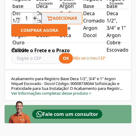
Escovado
Escovado
Escovado
ADICIONAR
COMPRAR AGORA
Calcule o Frete e o Prazo
OK
Não sei o meu CEP
Acabamento para Registro Base Deca 1/2", 3/4" e 1" Argon
Níquel Escovado - Docol Código: 90008738044 Sofisticação e
Praticidade para Sua Instalação! O Acabamento para Registro
Argon em Níquel Escovado da Docol é ideal para quem busca
Ver Informações completas desse produto
>
elegância e durabilidade. Compatível com bases de registro da
marca Deca, este acabamento suporta temperaturas de até
70°C e se adapta a bitolas de ½", ¾" e 1", proporcionando
versatilidade e funcionalidade para o seu projeto.
Fale com um consultor
Características e Benefícios: Design Moderno: Combinação de
traços arredondados e retos para um visual robusto e
contemporâneo. Alavanca Ergonômica: Facilita o
acionamento, garantindo firmeza e leveza ao controlar a água