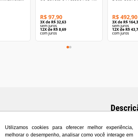
do
Cromado Belle Epoque
Docol
Deca
R$ 97,90
R$ 492,90
3
X de
R$ 32,63
3
X de
R$ 164,
sem juros
sem juros
12
X de
R$ 8,69
12
X de
R$ 43,
com juros
com juros
Descriç
Acabamento
Utilizamos cookies para oferecer melhor experiência,
Argon Cobr
melhorar o desempenho, analisar como você interage em