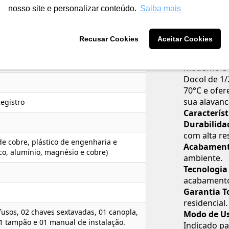
Código do 
nosso site e personalizar conteúdo.
Saiba mais
Descrição
O Acabamen
Escovado é 
Recusar Cookies
Aceitar Cookies
versatilida
mistura tra
moderno e e
Docol de 1/2
70°C e ofer
sua alavan
egistro
Característ
Durabilida
com alta re
de cobre, plástico de engenharia e
Acabament
co, alumínio, magnésio e cobre)
ambiente.
Tecnologia
acabamento
Garantia T
residencial.
fusos, 02 chaves sextavadas, 01 canopla,
Modo de Us
01 tampão e 01 manual de instalação.
Indicado pa