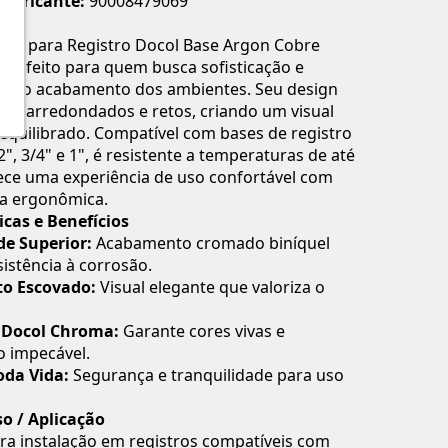
Fabricante:
90008479069
to para Registro Docol Base Argon Cobre
perfeito para quem busca sofisticação e
de no acabamento dos ambientes. Seu design
ços arredondados e retos, criando um visual
quilibrado. Compatível com bases de registro
", 3/4" e 1", é resistente a temperaturas de até
ece uma experiência de uso confortável com
ca ergonômica.
icas e Benefícios
de Superior:
Acabamento cromado biníquel
sistência à corrosão.
o Escovado:
Visual elegante que valoriza o
 Docol Chroma:
Garante cores vivas e
 impecável.
oda Vida:
Segurança e tranquilidade para uso
o / Aplicação
ra instalação em registros compatíveis com