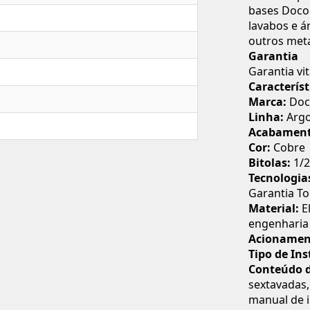
bases Docol 
lavabos e 
outros meta
Garantia
Garantia vit
Característ
Marca:
Doc
Linha:
Arg
Acabament
Cor:
Cobre
Bitolas:
1/2
Tecnologia
Garantia To
Material:
El
engenharia
Acionamen
Tipo de Ins
Conteúdo 
sextavadas,
manual de i