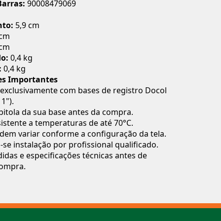
Barras:
90008479069
to:
5,9 cm
 cm
cm
do:
0,4 kg
:
0,4 kg
es Importantes
exclusivamente com bases de registro Docol
 1").
 bitola da sua base antes da compra.
istente a temperaturas de até 70°C.
dem variar conforme a configuração da tela.
e instalação por profissional qualificado.
idas e especificações técnicas antes de
 compra.