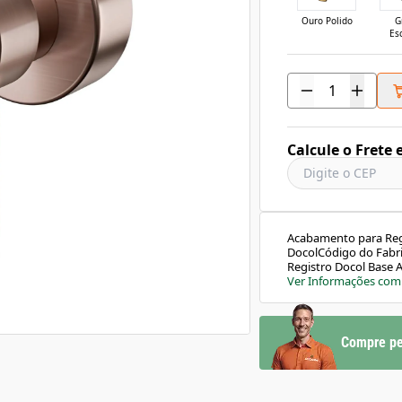
Ouro Polido
G
Es
Calcule o Frete 
Acabamento para Regi
DocolCódigo do Fabr
Registro Docol Base 
sofisticação e versa
Ver Informações com
mistura traços arred
equilibrado. Compatív
resistente a temperat
confortável com sua 
Compre pe
Durabilidade Superio
corrosão. Acabamento
Tecnologia Docol Chr
Garantia Toda Vida: 