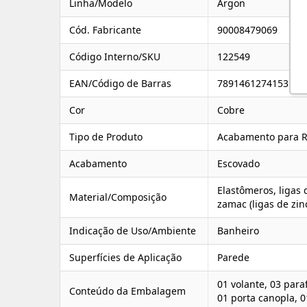
Linha/Modelo
Argon
Cód. Fabricante
90008479069
Código Interno/SKU
122549
EAN/Código de Barras
7891461274153
Cor
Cobre
Tipo de Produto
Acabamento para R
Acabamento
Escovado
Elastômeros, ligas 
Material/Composição
zamac (ligas de zin
Indicação de Uso/Ambiente
Banheiro
Superfícies de Aplicação
Parede
01 volante, 03 para
Conteúdo da Embalagem
01 porta canopla, 