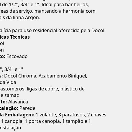
de 1/2", 3/4" e 1". Ideal para banheiros,
áreas de serviço, mantendo a harmonia com
is da linha Argon.
alícia para uso residencial oferecida pela Docol.
icas Técnicas
ol
on
o:
Escovado
", 3/4" e 1"
s:
Docol Chroma, Acabamento Biníquel,
da Vida
astômeros, ligas de cobre, plástico de
 e zamac
to:
Alavanca
talação:
Parede
da Embalagem:
1 volante, 3 parafusos, 2 chaves
 1 canopla, 1 porta canopla, 1 tampão e 1
nstalação