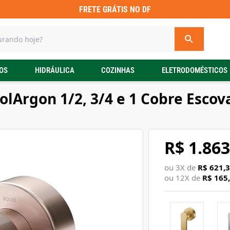
FRETE GRÁTIS NO DF
OS
HIDRÁULICA
COZINHAS
ELETRODOMÉSTICOS
lArgon 1/2, 3/4 e 1 Cobre Escov
R$ 1.863
ou
3
X de
R$ 621,
ou
12
X de
R$ 165