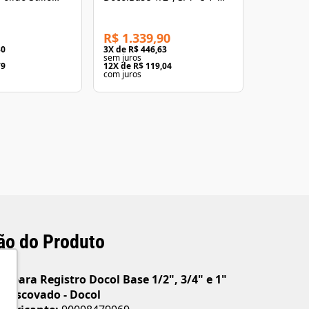
Docol Kaila Cromado
Grafite E
R$ 1.339,90
R$ 1.98
30
3
X de
R$ 446,63
3
X de
R$ 6
sem juros
sem juros
79
12
X de
R$ 119,04
12
X de
R$ 
com juros
com juros
ão do Produto
 para Registro Docol Base 1/2", 3/4" e 1"
e Escovado - Docol