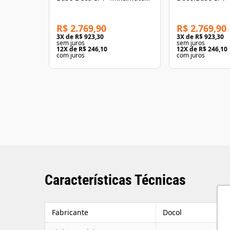
Níquel Escovado
Grafite Escova
R$ 2.769,90
R$ 2.769,90
3
X de
R$ 923,30
3
X de
R$ 923,30
sem juros
sem juros
12
X de
R$ 246,10
12
X de
R$ 246,10
com juros
com juros
Características Técnicas
Fabricante
Docol