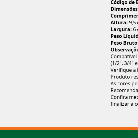
Código de 
Dimensões
Comprimen
Altura:
9,5
Largura:
6 
Peso Líqui
Peso Bruto
Observaçõ
Compatível 
(1/2", 3/4" e
Verifique a
Produto res
As cores po
Recomenda-s
Confira med
finalizar a