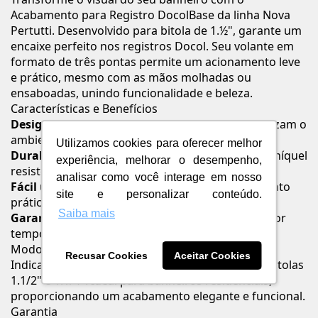
Acabamento para Registro DocolBase da linha Nova
Pertutti. Desenvolvido para bitola de 1.½", garante um
encaixe perfeito nos registros Docol. Seu volante em
formato de três pontas permite um acionamento leve
e prático, mesmo com as mãos molhadas ou
ensaboadas, unindo funcionalidade e beleza.
Características e Benefícios
Design moderno:
Traços elegantes que harmonizam o
ambiente.
Utilizamos cookies para oferecer melhor
Durabilidade superior:
Acabamento cromado biníquel
experiência, melhorar o desempenho,
resistente à corrosão.
analisar como você interage em nosso
Fácil uso:
Volante de três pontas para acionamento
site e personalizar conteúdo.
prático.
Saiba mais
Garantia Toda Vida:
Confiança e tranquilidade por
tempo ilimitado em instalações residenciais.
Modo de Uso / Aplicação
Recusar Cookies
Aceitar Cookies
Indicado para instalação em registros Docol de bitolas
1.1/2" e 1.1/4". Ideal para banheiros residenciais,
proporcionando um acabamento elegante e funcional.
Garantia