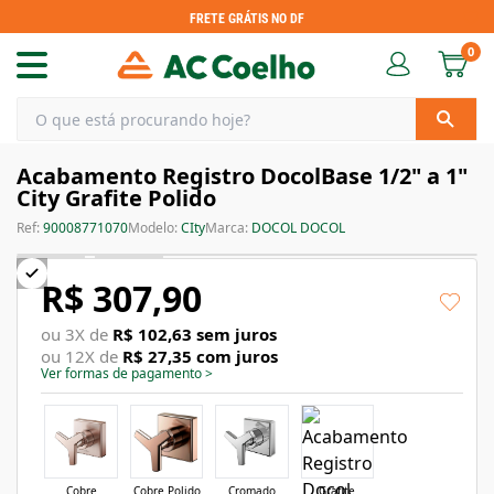
FRETE GRÁTIS NO DF
0
Acabamento Registro DocolBase 1/2" a 1"
City Grafite Polido
Ref:
90008771070
Modelo:
CIty
Marca:
DOCOL DOCOL
R$ 307,90
ou
3
X de
R$ 102,63
sem juros
ou
12
X de
R$ 27,35
com juros
Ver formas de pagamento
>
Cobre
Cobre Polido
Cromado
Grafite