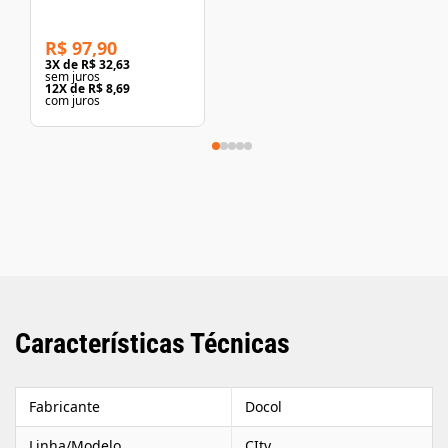
Pressão Até 1"
Cromado Belle
Epoque Deca
R$ 97,90
3
X de
R$ 32,63
sem juros
12
X de
R$ 8,69
com juros
Características Técnicas
Fabricante
Docol
Linha/Modelo
CIty