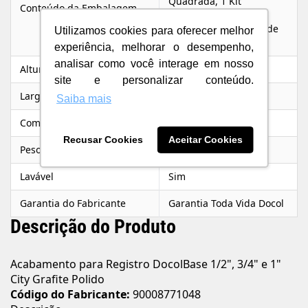
Quadrada, 1 Kit
Conteúdo da Embalagem
Parafuso/Chave
Sextavada, 1 Manual de
Utilizamos cookies para oferecer melhor
Instalação
experiência, melhorar o desempenho,
analisar como você interage em nosso
Altura
6 cm
site e personalizar conteúdo.
Largura
6 cm
Saiba mais
Comprimento/Profundidade
6,6 cm
Recusar Cookies
Aceitar Cookies
Peso Líquido
0,118 cm
Lavável
Sim
Garantia do Fabricante
Garantia Toda Vida Docol
Descrição do Produto
Acabamento para Registro DocolBase 1/2", 3/4" e 1"
City Grafite Polido
Código do Fabricante:
90008771048