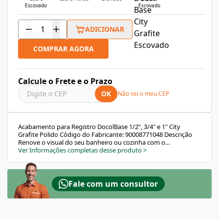
Escovado
Escovado
ADICIONAR
COMPRAR AGORA
Calcule o Frete e o Prazo
OK
Não sei o meu CEP
Acabamento para Registro DocolBase 1/2", 3/4" e 1" City
Grafite Polido Código do Fabricante: 90008771048 Descrição
Renove o visual do seu banheiro ou cozinha com o
Acabamento para Registro DocolCity em grafite polido.
Ver Informações completas desse produto
>
Desenvolvido para oferecer sofisticação, resistência e longa
durabilidade, este acabamento proporciona um ambiente
moderno e harmonioso, além de garantir acionamento
prático e confortável da água. Compatível com registros Docol
Fale com um consultor
de ½", ¾" e 1". Características e Benefícios Alta durabilidade:
Camada de cromado biníquel que resiste à corrosão. Brilho
elegante: Acabamento polido que valoriza qualquer ambiente.
Acionamento prático: Volante em cruzeta de 3 pontas para