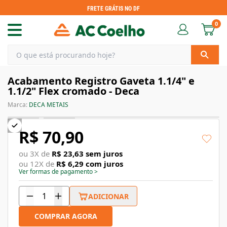
FRETE GRÁTIS NO DF
0
Acabamento Registro Gaveta 1.1/4" e
1.1/2" Flex cromado - Deca
Marca:
DECA METAIS
R$ 70,90
ou
3
X de
R$ 23,63
sem juros
ou
12
X de
R$ 6,29
com juros
Ver formas de pagamento
>
ADICIONAR
COMPRAR AGORA