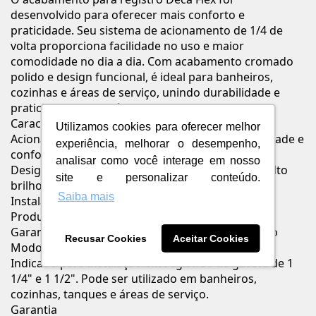
desenvolvido para oferecer mais conforto e
praticidade. Seu sistema de acionamento de 1/4 de
volta proporciona facilidade no uso e maior
comodidade no dia a dia. Com acabamento cromado
polido e design funcional, é ideal para banheiros,
cozinhas e áreas de serviço, unindo durabilidade e
praticidade em um único produto.
Características e Benefícios
Utilizamos cookies para oferecer melhor
Acionamento de 1/4 de volta que garante praticidade e
experiência, melhorar o desempenho,
conforto
analisar como você interage em nosso
Design funcional com acabamento cromado de alto
site e personalizar conteúdo.
brilho
Saiba mais
Instalação simples e manutenção facilitada
Produto resistente e durável, fabricado pela Deca
Garantia de 10 anos contra defeitos de fabricação
Recusar Cookies
Aceitar Cookies
Modo de Uso / Aplicação
Indicado para instalação em registros de gaveta de 1
1/4" e 1 1/2". Pode ser utilizado em banheiros,
cozinhas, tanques e áreas de serviço.
Garantia