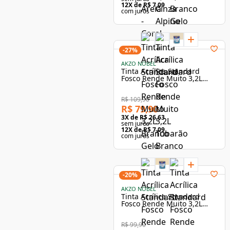
12
X de
R$ 7,09
com juros
-
27
%
AKZO NOBEL
Tinta Acrílica Standard
Fosco Rende Muito 3,2L
Cinza Alpino - Coral
R$ 109,90
R$ 79,90
3
X de
R$ 26,63
sem juros
12
X de
R$ 7,09
com juros
-
20
%
AKZO NOBEL
Tinta Acrílica Standard
Fosco Rende Muito 3,2L
Camurça - Coral
R$ 99,90