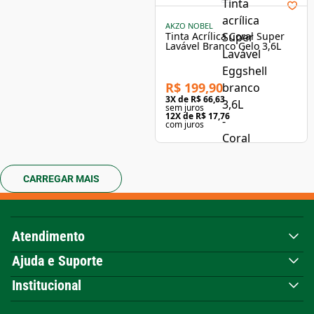
AKZO NOBEL
Tinta Acrílica Coral Super
Lavável Branco Gelo 3,6L
R$ 199,90
3
X de
R$ 66,63
sem juros
12
X de
R$ 17,76
com juros
CARREGAR MAIS
Atendimento
Ajuda e Suporte
Institucional