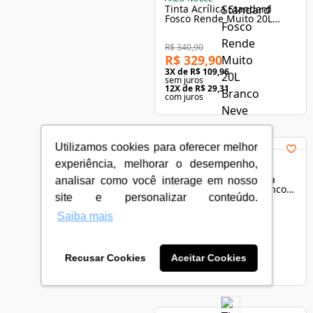
Tinta Acrílica Standard
Fosco Rende Muito 20L
Branco Gelo - Coral
R$ 340,90
R$ 329,90
3
X de
R$ 109,96
sem juros
12
X de
R$ 29,31
com juros
Utilizamos cookies para oferecer melhor
experiência, melhorar o desempenho,
AKZO NOBEL
Tinta Acrílica Acetinada
analisar como você interage em nosso
Coral Decora Seda Branco
site e personalizar conteúdo.
Gelo 18L
Saiba mais
R$ 647,90
3
X de
R$ 215,96
sem juros
Recusar Cookies
Aceitar Cookies
12
X de
R$ 57,56
com juros