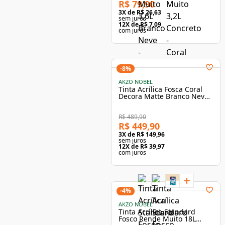
R$ 79,90
3
X de
R$ 26,63
sem juros
12
X de
R$ 7,09
com juros
-
8
%
AKZO NOBEL
Tinta Acrílica Fosca Coral
Decora Matte Branco Neve
20L
R$ 489,90
R$ 449,90
3
X de
R$ 149,96
sem juros
12
X de
R$ 39,97
com juros
-
4
%
AKZO NOBEL
Tinta Acrílica Standard
Fosco Rende Muito 18L