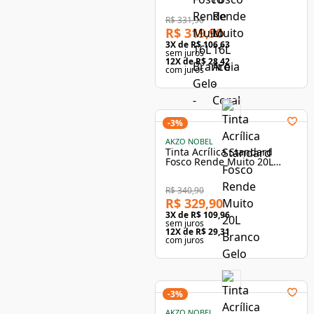
Branco Neve - Coral
R$ 331,90
R$ 319,90
3
X de
R$ 106,63
sem juros
12
X de
R$ 28,42
com juros
-
3
%
AKZO NOBEL
Tinta Acrílica Standard
Fosco Rende Muito 20L
Branco Neve - Coral
R$ 340,90
R$ 329,90
3
X de
R$ 109,96
sem juros
12
X de
R$ 29,31
com juros
-
3
%
AKZO NOBEL