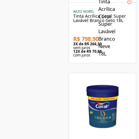
AKZO NOBEL
Tinta Acrílica Coral Super
Lavável Branco Gelo 18L
R$ 798,90
3
X de
R$ 266,30
sem juros
12
X de
R$ 70,98
com juros