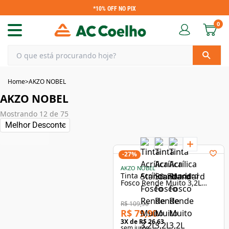
*10% OFF NO PIX
0
Home
>
AKZO NOBEL
AKZO NOBEL
Mostrando
12
de
75
-
27
%
AKZO NOBEL
Tinta Acrílica Standard
Fosco Rende Muito 3,2L
Concreto - Coral
R$ 109,90
R$ 79,90
3
X de
R$ 26,63
sem juros