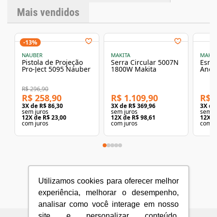
Mais vendidos
-
13
%
NAUBER
MAKITA
MAKIT
Pistola de Projeção
Serra Circular 5007N
Esmir
Pro-Ject 5095 Nauber
1800W Makita
Angu
(4.1/
R$ 296,90
R$ 258,90
R$ 1.109,90
R$ 
3
X de
R$ 86,30
3
X de
R$ 369,96
3
X d
sem juros
sem juros
sem j
12
X de
R$ 23,00
12
X de
R$ 98,61
12
X d
com juros
com juros
com j
Utilizamos cookies para oferecer melhor
experiência, melhorar o desempenho,
analisar como você interage em nosso
site e personalizar conteúdo.