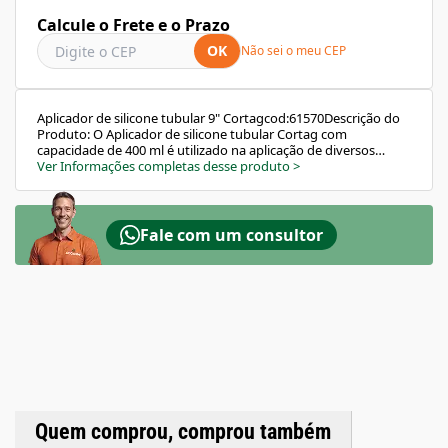
Calcule o Frete e o Prazo
OK
Não sei o meu CEP
Aplicador de silicone tubular 9" Cortagcod:61570Descrição do
Produto: O Aplicador de silicone tubular Cortag com
capacidade de 400 ml é utilizado na aplicação de diversos
materiais como cola, silicone, epoxi, massas e juntas em
Ver Informações completas desse produto
>
sachê.Características:O produto é dotado de um sistema de
acionamento reforçado, sendo indicado para uso
profissional.Material/Composição: Possui empunhadura e
gatilho injetados em alumínio com pintura eletrostática em
Fale com um consultor
pó. Seu corpo é feito de tubo de alumínio.Especificações
Técnicas:Capacidade: 400 mlPeso: 0.56 kg
Quem comprou, comprou também