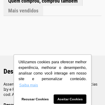
Quem comprou, comprou também
Mais vendidos
Utilizamos cookies para oferecer melhor
experiência, melhorar o desempenho,
Descrição do Produto
analisar como você interage em nosso
site e personalizar conteúdo.
Assento Sanitário Plástico com Microban para Bacias
Saiba mais
Izy e Ravena Deca Creme
cod: AP.01.37
Recusar Cookies
Aceitar Cookies
Descrição