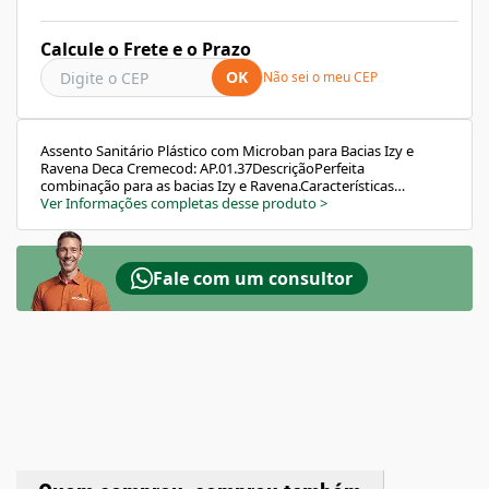
Calcule o Frete e o Prazo
OK
Não sei o meu CEP
Assento Sanitário Plástico com Microban para Bacias Izy e
Ravena Deca Cremecod: AP.01.37DescriçãoPerfeita
combinação para as bacias Izy e Ravena.Características
TécnicasCor: CremePaís de Origem do Produto:
Ver Informações completas desse produto
>
BrasilComprimento: 45,1cmAltura: 5,2cmContém na
Embalagem: Fixação assentoLargura: 38,1cmPeso:
0,896kgLinha: Izy, RavenaEAN: 7894200757825Estilo e Design
em Evidência: Astral coloridoGarantia: 12 meses
Fale com um consultor