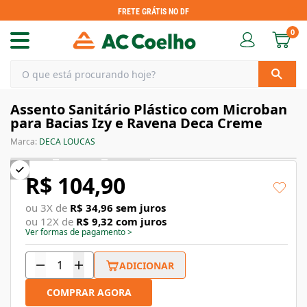
FRETE GRÁTIS NO DF
0
Assento Sanitário Plástico com Microban
para Bacias Izy e Ravena Deca Creme
Marca:
DECA LOUCAS
R$ 104,90
ou
3
X de
R$ 34,96
sem juros
ou
12
X de
R$ 9,32
com juros
Ver formas de pagamento
>
ADICIONAR
COMPRAR AGORA