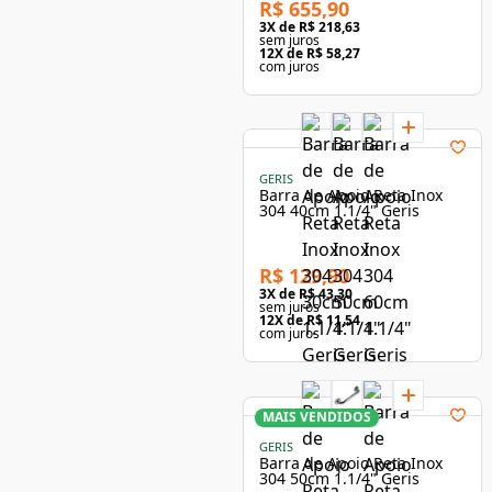
R$ 655,90
3
X de
R$ 218,63
sem juros
12
X de
R$ 58,27
com juros
GERIS
Barra de Apoio Reta Inox
304 40cm 1.1/4" Geris
R$ 129,90
3
X de
R$ 43,30
sem juros
12
X de
R$ 11,54
com juros
MAIS VENDIDOS
GERIS
Barra de Apoio Reta Inox
304 50cm 1.1/4" Geris