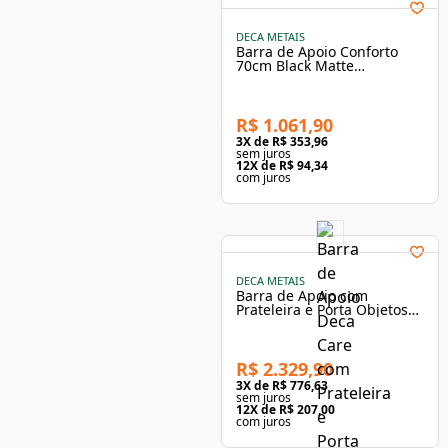
DECA METAIS
Barra de Apoio Conforto
70cm Black Matte
2310.Bl.070.Mt - Deca
R$ 1.061,90
3
X de
R$ 353,96
sem juros
12
X de
R$ 94,34
com juros
DECA METAIS
Barra de Apoio com
Prateleira e Porta Objetos
70cm Cromado Deca
R$ 2.329,90
3
X de
R$ 776,63
sem juros
12
X de
R$ 207,00
com juros