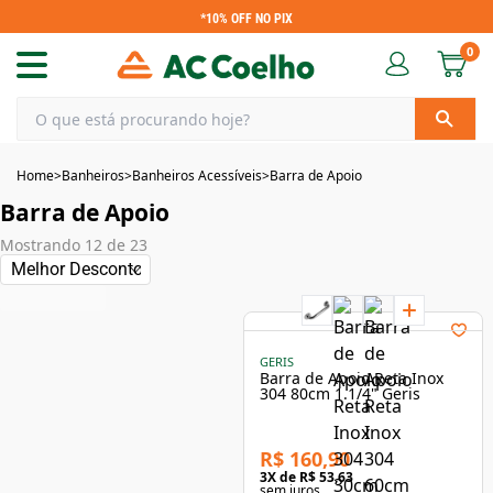
*10% OFF NO PIX
0
Home
>
Banheiros
>
Banheiros Acessíveis
>
Barra de Apoio
Barra de Apoio
Mostrando
12
de
23
GERIS
Barra de Apoio Reta Inox
304 80cm 1.1/4" Geris
R$ 160,90
3
X de
R$ 53,63
sem juros