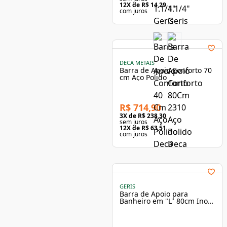
12
X de
R$ 14,29
com juros
DECA METAIS
Barra de Apoio Conforto 70
cm Aço Polido
R$ 714,90
3
X de
R$ 238,30
sem juros
12
X de
R$ 63,51
com juros
GERIS
Barra de Apoio para
Banheiro em "L" 80cm Inox
- Geris