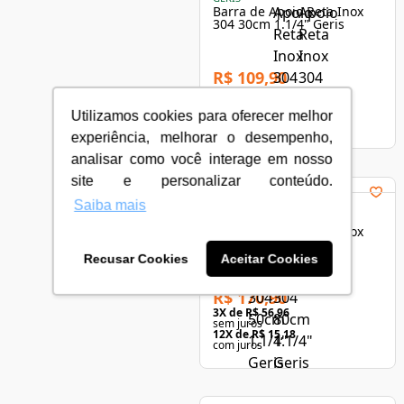
Barra de Apoio Reta Inox
304 30cm 1.1/4" Geris
R$ 109,90
3
X de
R$ 36,63
sem juros
12
X de
R$ 9,76
Utilizamos cookies para oferecer melhor
com juros
experiência, melhorar o desempenho,
analisar como você interage em nosso
site e personalizar conteúdo.
Saiba mais
GERIS
Barra de Apoio Reta Inox
304 70cm 1.1/4" Geris
Recusar Cookies
Aceitar Cookies
R$ 170,90
3
X de
R$ 56,96
sem juros
12
X de
R$ 15,18
com juros