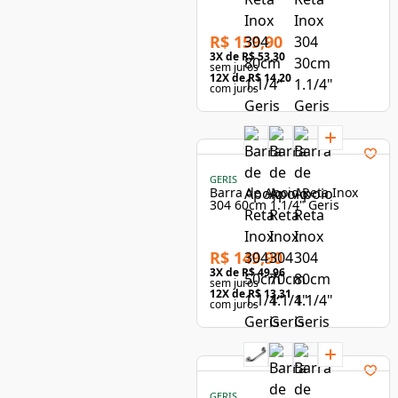
R$ 159,90
3
X de
R$ 53,30
sem juros
12
X de
R$ 14,20
com juros
GERIS
Barra de Apoio Reta Inox
304 60cm 1.1/4" Geris
R$ 149,90
3
X de
R$ 49,96
sem juros
12
X de
R$ 13,31
com juros
GERIS