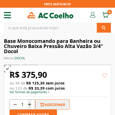
FRETE GRÁTIS NO DF
0
Base Monocomando para Banheira ou
Chuveiro Baixa Pressão Alta Vazão 3/4"
Docol
Marca:
DOCOL
R$ 375,90
ou
3
X de
R$ 125,30
sem juros
ou
12
X de
R$ 33,39
com juros
Ver formas de pagamento
>
ADICIONAR
COMPRAR AGORA