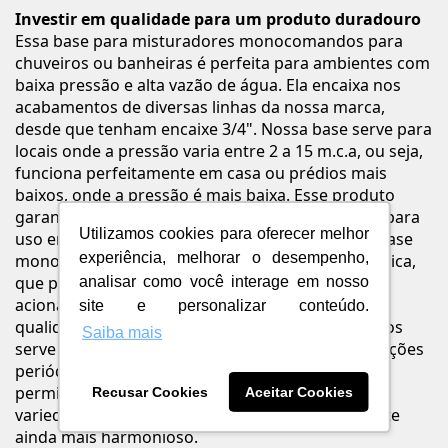
Investir em qualidade para um produto duradouro
Essa base para misturadores monocomandos para
chuveiros ou banheiras é perfeita para ambientes com
baixa pressão e alta vazão de água. Ela encaixa nos
acabamentos de diversas linhas da nossa marca,
desde que tenham encaixe 3/4". Nossa base serve para
locais onde a pressão varia entre 2 a 15 m.c.a, ou seja,
funciona perfeitamente em casa ou prédios mais
baixos, onde a pressão é mais baixa. Esse produto
garante um banho extremamente confortável e, para
Utilizamos cookies para oferecer melhor
uso em banheiras, um rápido enchimento. Esta base
experiência, melhorar o desempenho,
monocomando possui sistema de vedação cerâmica,
que permite uma resistência superior a 500 mil
analisar como você interage em nosso
acionamentos e muito mais conforto no uso. A
site e personalizar conteúdo.
qualidade com que desenvolvemos esses produtos
Saiba mais
serve para evitar reformas, estragos ou manutenções
periódicas. Ele possui encaixe de bitolas de 3/4" e
permite liberdade de criação, com uma grande
Recusar Cookies
Aceitar Cookies
variedade de acabamentos para deixar o ambiente
ainda mais harmonioso.