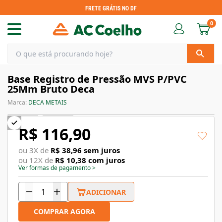
FRETE GRÁTIS NO DF
0
Base Registro de Pressão MVS P/PVC
25Mm Bruto Deca
Marca:
DECA METAIS
R$ 116,90
ou
3
X de
R$ 38,96
sem juros
ou
12
X de
R$ 10,38
com juros
Ver formas de pagamento
>
ADICIONAR
COMPRAR AGORA