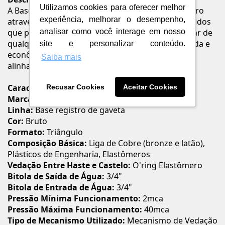
Utilizamos cookies para oferecer melhor
A Base Fácil Deca é a inovação em bases de registro
experiência, melhorar o desempenho,
através da tecnologia de anéis conectores embutidos
analisar como você interage em nosso
que permite a conexão às tubulações sem precisar de
qualquer tipo de adaptador e de forma mais rápida e
site e personalizar conteúdo.
econômica. Além disso, possibilita a correção do
Saiba mais
alinhamento após a instalação.
Característica
Recusar Cookies
Aceitar Cookies
Marca:
Deca
Linha:
Base registro de gaveta
Cor:
Bruto
Formato:
Triângulo
Composição Básica:
Liga de Cobre (bronze e latão),
Plásticos de Engenharia, Elastômeros
Vedação Entre Haste e Castelo:
O'ring Elastômero
Bitola de Saída de Água:
3/4"
Bitola de Entrada de Água:
3/4"
Pressão Mínima Funcionamento:
2mca
Pressão Máxima Funcionamento:
40mca
Tipo de Mecanismo Utilizado:
Mecanismo de Vedação