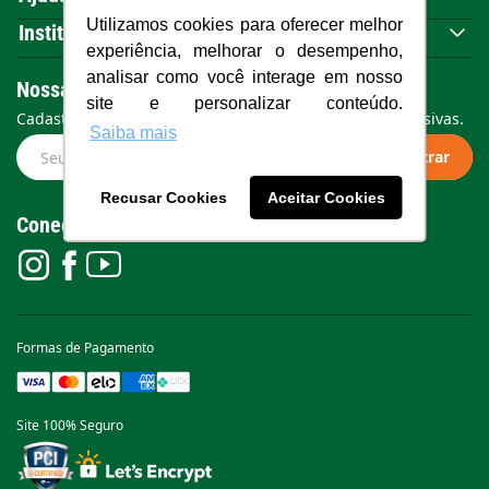
Utilizamos cookies para oferecer melhor
Institucional
experiência, melhorar o desempenho,
analisar como você interage em nosso
Nossa newsletter
site e personalizar conteúdo.
Cadastre-se para receber novidades e promoções exclusivas.
Saiba mais
Cadastrar
Recusar Cookies
Aceitar Cookies
Conecte-se
Formas de Pagamento
Site 100% Seguro