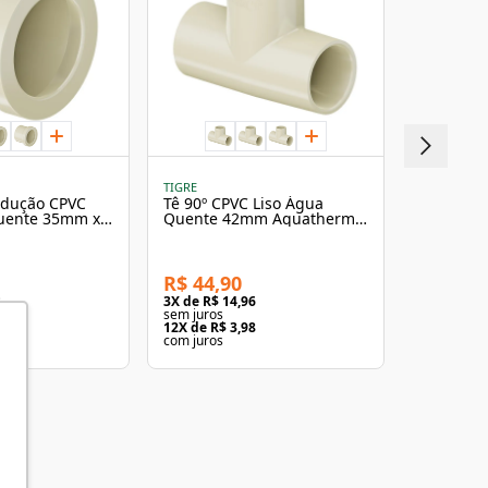
TIGRE
TIGRE
edução CPVC
Tê 90º CPVC Liso Água
Tê 90º CP
Quente 35mm x
Quente 42mm Aquatherm -
Quente 
erm - Tigre
Tigre
Tigre
R$ 44,90
R$ 3,90
3
3
X de
R$ 14,96
3
X de
R$ 1
sem juros
sem juros
3
12
X de
R$ 3,98
3
X de
R$ 1
com juros
com juros