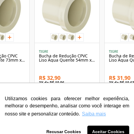
TIGRE
TIGRE
ção CPVC
Bucha de Redução CPVC
Bucha de R
nte 73mm x
Liso Água Quente 54mm x
Liso Água 
 - Tigre
42mm Aquaterm - Tigre
28mm Aquat
R$ 32,90
R$ 31,90
3
X de
R$ 10,96
3
X de
R$ 10,6
sem juros
sem juros
12
X de
R$ 2,92
12
X de
R$ 2,8
com juros
com juros
Utilizamos cookies para oferecer melhor experiência,
melhorar o desempenho, analisar como você interage em
nosso site e personalizar conteúdo.
Saiba mais
Recusar Cookies
Aceitar Cookies