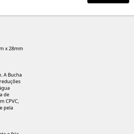
mm x 28mm
e. A Bucha
 reduções
água
a de
 em CPVC,
e pela
te e fria.