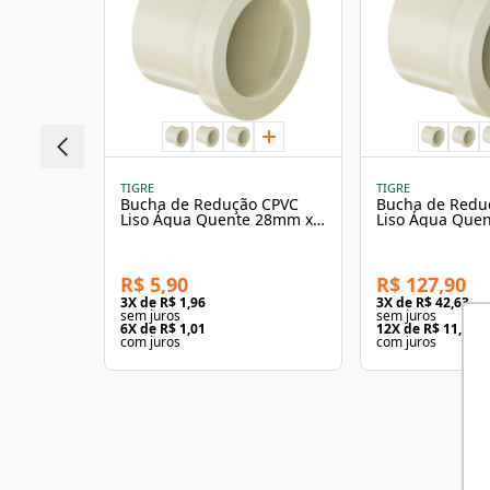
TIGRE
TIGRE
Bucha de Redução CPVC
Bucha de Redu
Liso Água Quente 28mm x
Liso Água Que
15mm Aquaterm - Tigre
54mm Aquaterm
R$ 5,90
R$ 127,90
3
X de
R$ 1,96
3
X de
R$ 42,63
sem juros
sem juros
6
X de
R$ 1,01
12
X de
R$ 11,36
com juros
com juros