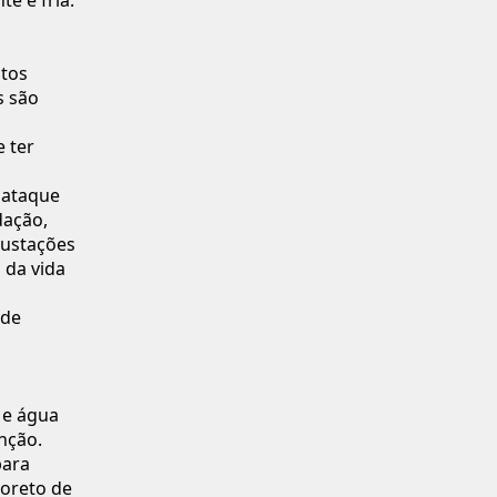
ntos
s são
e ter
 ataque
dação,
rustações
 da vida
 de
 e água
nção.
para
loreto de