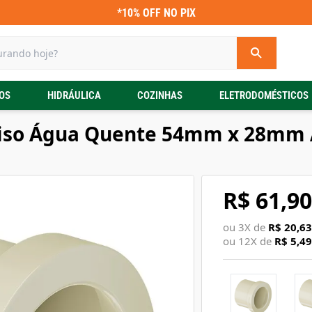
*10% OFF NO PIX
OS
HIDRÁULICA
COZINHAS
ELETRODOMÉSTICOS
iso Água Quente 54mm x 28mm 
R$ 61,90
ou
3
X de
R$ 20,63
ou
12
X de
R$ 5,49