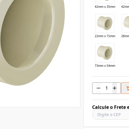
42mm x 35mm
42mm
22mm x 15mm
28mm
73mm x 54mm
Calcule o Frete 