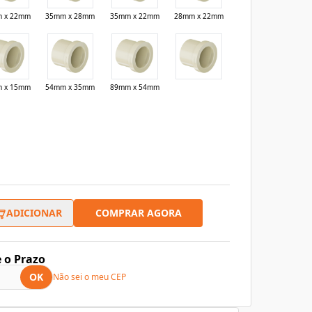
 x 22mm
35mm x 28mm
35mm x 22mm
28mm x 22mm
 x 15mm
54mm x 35mm
89mm x 54mm
COMPRAR AGORA
ADICIONAR
e o Prazo
OK
Não sei o meu CEP