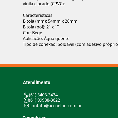
vinila clorado (CPVC);
Características
Bitola (mm): 54mm x 28mm
Bitola (pol): 2" x 1"
Cor: Bege
Aplicação: Água quente
Tipo de conexão: Soldável (com adesivo próprio
Atendimento
(61) 3403-3434
(61) 99988-3622
contato@accoelho.com.br
Conecte-se