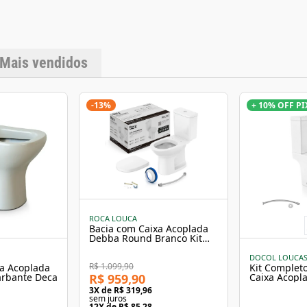
Itens inclusos: Mecan
de fixação Código d
Largura: 36,5 cm Co
Importantes As tona
monitor ou dispositiv
para garantir desemp
Mais vendidos
da linha Carrara e N
concluir a compra.
-
13
%
+ 10% OFF PI
ROCA LOUCA
Bacia com Caixa Acoplada
Debba Round Branco Kit
Completo Roca
DOCOL LOUCA
R$ 1.099,90
xa Acoplada
Kit Completo
R$ 959,90
Barbante Deca
Caixa Acopl
3
X de
R$ 319,96
sem juros
12
X de
R$ 85,28