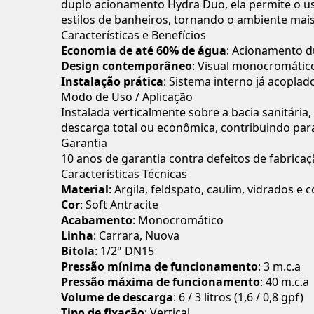
duplo acionamento Hydra Duo, ela permite o us
estilos de banheiros, tornando o ambiente mais
Características e Benefícios
Economia de até 60% de água
: Acionamento d
Design contemporâneo
: Visual monocromátic
Instalação prática
: Sistema interno já acoplad
Modo de Uso / Aplicação
Instalada verticalmente sobre a bacia sanitária
descarga total ou econômica, contribuindo par
Garantia
10 anos de garantia contra defeitos de fabrica
Características Técnicas
Material
: Argila, feldspato, caulim, vidrados e
Cor
: Soft Antracite
Acabamento
: Monocromático
Linha
: Carrara, Nuova
Bitola
: 1/2" DN15
Pressão mínima de funcionamento
: 3 m.c.a
Pressão máxima de funcionamento
: 40 m.c.a
Volume de descarga
: 6 / 3 litros (1,6 / 0,8 gpf)
Tipo de fixação
: Vertical