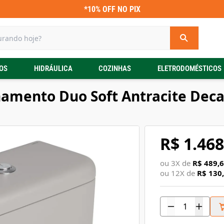
*10% OFF NO PIX
OS
HIDRÁULICA
COZINHAS
ELETRODOMÉSTICOS
amento Duo Soft Antracite Dec
R$ 1.468
ou
3
X de
R$ 489,
ou
12
X de
R$ 130