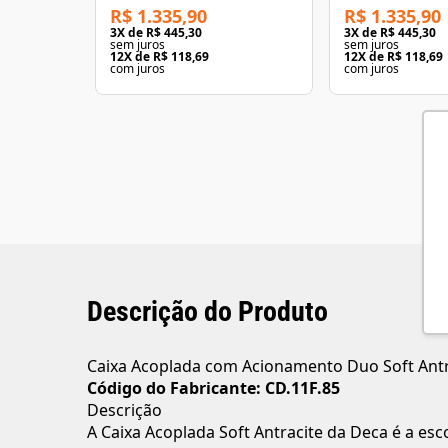
R$ 1.335,90
R$ 1.335,90
3
X de
R$ 445,30
3
X de
R$ 445,30
sem juros
sem juros
12
X de
R$ 118,69
12
X de
R$ 118,69
com juros
com juros
Descrição do Produto
Caixa Acoplada com Acionamento Duo Soft Antr
Código do Fabricante: CD.11F.85
Descrição
A Caixa Acoplada Soft Antracite da Deca é a e