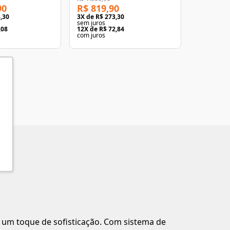
90
R$ 819,90
R$ 2.92
,30
3
X de
R$ 273,30
3
X de
R$ 9
sem juros
sem juros
,08
12
X de
R$ 72,84
12
X de
R$ 
com juros
com juros
m um toque de sofisticação. Com sistema de