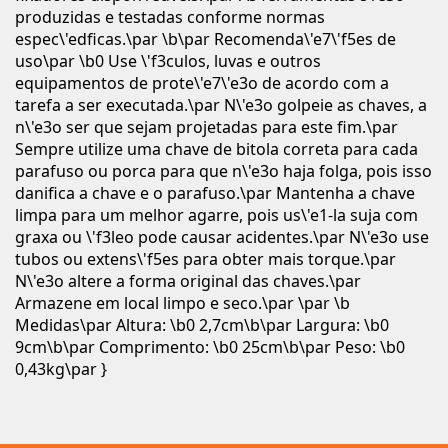
produzidas e testadas conforme normas
espec\'edficas.\par \b\par Recomenda\'e7\'f5es de
uso\par \b0 Use \'f3culos, luvas e outros
equipamentos de prote\'e7\'e3o de acordo com a
tarefa a ser executada.\par N\'e3o golpeie as chaves, a
n\'e3o ser que sejam projetadas para este fim.\par
Sempre utilize uma chave de bitola correta para cada
parafuso ou porca para que n\'e3o haja folga, pois isso
danifica a chave e o parafuso.\par Mantenha a chave
limpa para um melhor agarre, pois us\'e1-la suja com
graxa ou \'f3leo pode causar acidentes.\par N\'e3o use
tubos ou extens\'f5es para obter mais torque.\par
N\'e3o altere a forma original das chaves.\par
Armazene em local limpo e seco.\par \par \b
Medidas\par Altura: \b0 2,7cm\b\par Largura: \b0
9cm\b\par Comprimento: \b0 25cm\b\par Peso: \b0
0,43kg\par }