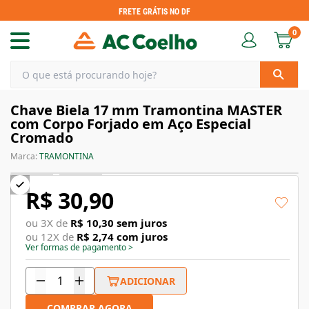
FRETE GRÁTIS NO DF
0
Chave Biela 17 mm Tramontina MASTER
com Corpo Forjado em Aço Especial
Cromado
Marca:
TRAMONTINA
R$ 30,90
ou
3
X de
R$ 10,30
sem juros
ou
12
X de
R$ 2,74
com juros
Ver formas de pagamento
>
ADICIONAR
COMPRAR AGORA