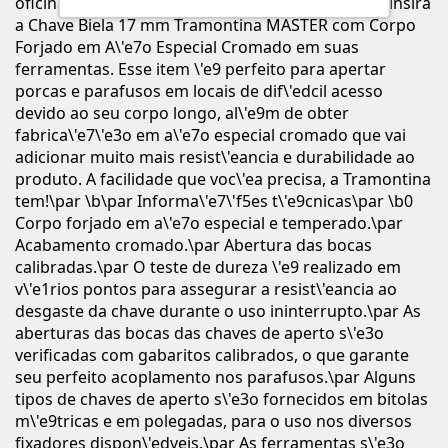
oficina mec\'e2nica ainda mais f\'e1cil e eficiente, insira
a Chave Biela 17 mm Tramontina MASTER com Corpo
Forjado em A\'e7o Especial Cromado em suas
ferramentas. Esse item \'e9 perfeito para apertar
porcas e parafusos em locais de dif\'edcil acesso
devido ao seu corpo longo, al\'e9m de obter
fabrica\'e7\'e3o em a\'e7o especial cromado que vai
adicionar muito mais resist\'eancia e durabilidade ao
produto. A facilidade que voc\'ea precisa, a Tramontina
tem!\par \b\par Informa\'e7\'f5es t\'e9cnicas\par \b0
Corpo forjado em a\'e7o especial e temperado.\par
Acabamento cromado.\par Abertura das bocas
calibradas.\par O teste de dureza \'e9 realizado em
v\'e1rios pontos para assegurar a resist\'eancia ao
desgaste da chave durante o uso ininterrupto.\par As
aberturas das bocas das chaves de aperto s\'e3o
verificadas com gabaritos calibrados, o que garante
seu perfeito acoplamento nos parafusos.\par Alguns
tipos de chaves de aperto s\'e3o fornecidos em bitolas
m\'e9tricas e em polegadas, para o uso nos diversos
fixadores dispon\'edveis.\par As ferramentas s\'e3o