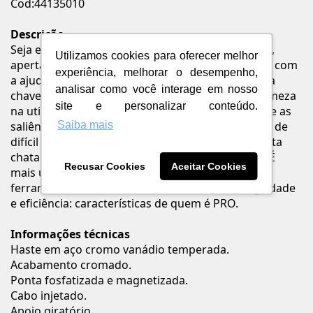
Cod:44135010
Descrição
Seja em manutenções industriais ou automotivas,
Utilizamos cookies para oferecer melhor
apertar ou afrouxar parafusos se torna mais fácil com
experiência, melhorar o desempenho,
a ajuda da Chave Twister da Tramontina PRO. Esta
analisar como você interage em nosso
chave de fenda proporciona maior conforto e firmeza
site e personalizar conteúdo.
na utilização, devido a sua extremidade giratória e as
Saiba mais
saliências no cabo. Ideal para trabalhos em locais de
difícil acesso, as chaves estão disponíveis em ponta
chata e cruzada, nos modelos tradicional e toco. É
Recusar Cookies
Aceitar Cookies
mais uma inovação que compõe a linha de
ferramentas industriais da Tramontina PRO. Agilidade
e eficiência: características de quem é PRO.
Informações técnicas
Haste em aço cromo vanádio temperada.
Acabamento cromado.
Ponta fosfatizada e magnetizada.
Cabo injetado.
Apoio giratório.