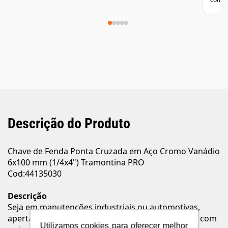
Descrição do Produto
Chave de Fenda Ponta Cruzada em Aço Cromo Vanádio
6x100 mm (1/4x4") Tramontina PRO
Cod:44135030
Descrição
Seja em manutenções industriais ou automotivas,
apertar ou afrouxar parafusos se torna mais fácil com
Utilizamos cookies para oferecer melhor