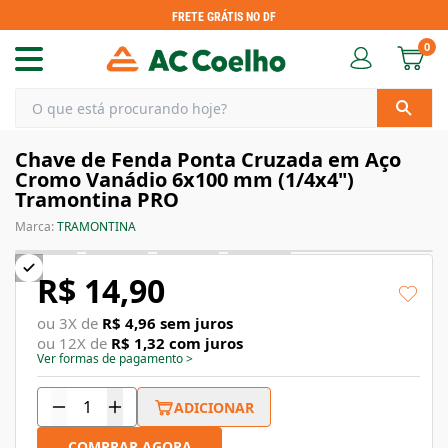
FRETE GRÁTIS NO DF
0
Chave de Fenda Ponta Cruzada em Aço
Cromo Vanádio 6x100 mm (1/4x4")
Tramontina PRO
Marca:
TRAMONTINA
R$ 14,90
ou
3
X de
R$ 4,96
sem juros
ou
12
X de
R$ 1,32
com juros
Ver formas de pagamento
>
ADICIONAR
COMPRAR AGORA