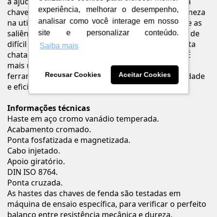
a ajuda da Chave Twister da Tramontina PRO. Esta
experiência, melhorar o desempenho,
chave de fenda proporciona maior conforto e firmeza
analisar como você interage em nosso
na utilização, devido a sua extremidade giratória e as
saliências no cabo. Ideal para trabalhos em locais de
site e personalizar conteúdo.
difícil acesso, as chaves estão disponíveis em ponta
Saiba mais
chata e cruzada, nos modelos tradicional e toco. É
mais uma inovação que compõe a linha de
ferramentas industriais da Tramontina PRO. Agilidade
Recusar Cookies
Aceitar Cookies
e eficiência: características de quem é PRO.
Informações técnicas
Haste em aço cromo vanádio temperada.
Acabamento cromado.
Ponta fosfatizada e magnetizada.
Cabo injetado.
Apoio giratório.
DIN ISO 8764.
Ponta cruzada.
As hastes das chaves de fenda são testadas em
máquina de ensaio específica, para verificar o perfeito
balanço entre resistência mecânica e dureza.