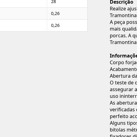
28
Descrição
Realize aju
0,26
Tramontina
A peça poss
0,26
mais qualid
porcas. A q
Tramontina
Informaçõe
Corpo forja
Acabament
Abertura da
O teste de 
assegurar a
uso ininter
As abertura
verificadas
perfeito ac
Alguns tipo
bitolas mét
fixadores d