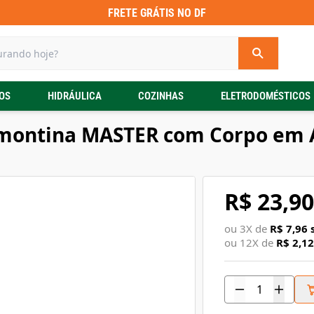
FRETE GRÁTIS NO DF
OS
HIDRÁULICA
COZINHAS
ELETRODOMÉSTICOS
montina MASTER com Corpo em 
R$ 23,90
ou
3
X de
R$ 7,96
s
ou
12
X de
R$ 2,12