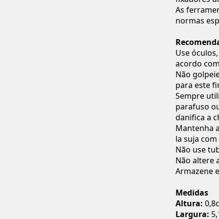
As ferrame
normas espe
Recomenda
Use óculos,
acordo com 
Não golpeie
para este f
Sempre util
parafuso ou
danifica a 
Mantenha a 
la suja com
Não use tub
Não altere 
Armazene em
Medidas
Altura:
0,8
Largura:
5