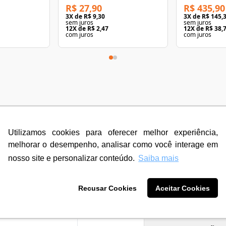
R$ 27,90
R$ 435,90
3
X de
R$ 9,30
3
X de
R$ 145,
sem juros
sem juros
12
X de
R$ 2,47
12
X de
R$ 38,
com juros
com juros
Utilizamos cookies para oferecer melhor experiência,
melhorar o desempenho, analisar como você interage em
Descriç
nosso site e personalizar conteúdo.
Saiba mais
Chave Fixa
Recusar Cookies
Aceitar Cookies
2
Aço Especi
Cod:420061
5