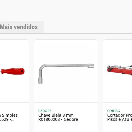
altere a forma origin
seco.MedidasAltura:
Mais vendidos
GEDORE
CORTAG
a Simples
Chave Biela 8 mm
Cortador Pro
6529 -
R01800008 - Gedore
Pisos e Azu
TEC100