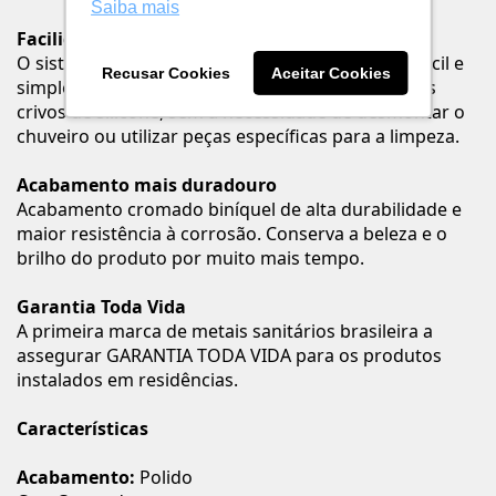
Saiba mais
Facilidade na limpeza
O sistema EasyClean proporciona uma limpeza fácil e
Recusar Cookies
Aceitar Cookies
simples. Apenas com as mãos é possível limpar os
crivos de silicone, sem a necessidade de desmontar o
chuveiro ou utilizar peças específicas para a limpeza.
Acabamento mais duradouro
Acabamento cromado biníquel de alta durabilidade e
maior resistência à corrosão. Conserva a beleza e o
brilho do produto por muito mais tempo.
Garantia Toda Vida
A primeira marca de metais sanitários brasileira a
assegurar GARANTIA TODA VIDA para os produtos
instalados em residências.
Características
Acabamento:
Polido