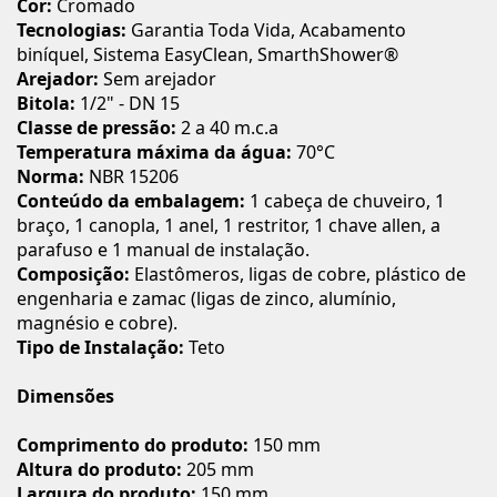
Cor:
Cromado
Tecnologias:
Garantia Toda Vida, Acabamento
biníquel, Sistema EasyClean, SmarthShower®
Arejador:
Sem arejador
Bitola:
1/2" - DN 15
Classe de pressão:
2 a 40 m.c.a
Temperatura máxima da água:
70°C
Norma:
NBR 15206
Conteúdo da embalagem:
1 cabeça de chuveiro, 1
braço, 1 canopla, 1 anel, 1 restritor, 1 chave allen, a
parafuso e 1 manual de instalação.
Composição:
Elastômeros, ligas de cobre, plástico de
engenharia e zamac (ligas de zinco, alumínio,
magnésio e cobre).
Tipo de Instalação:
Teto
Dimensões
Comprimento do produto:
150 mm
Altura do produto:
205 mm
Largura do produto:
150 mm