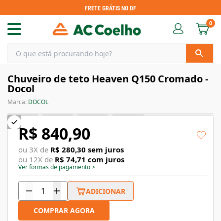
FRETE GRÁTIS NO DF
0
Chuveiro de teto Heaven Q150 Cromado -
Docol
Marca:
DOCOL
R$ 840,90
ou
3
X de
R$ 280,30
sem juros
ou
12
X de
R$ 74,71
com juros
Ver formas de pagamento
>
ADICIONAR
COMPRAR AGORA