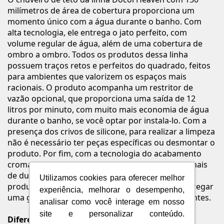
milímetros de área de cobertura proporciona um
momento único com a água durante o banho. Com
alta tecnologia, ele entrega o jato perfeito, com
volume regular de água, além de uma cobertura de
ombro a ombro. Todos os produtos dessa linha
possuem traços retos e perfeitos do quadrado, feitos
para ambientes que valorizem os espaços mais
racionais. O produto acompanha um restritor de
vazão opcional, que proporciona uma saída de 12
litros por minuto, com muito mais economia de água
durante o banho, se você optar por instala-lo. Com a
presença dos crivos de silicone, para realizar a limpeza
não é necessário ter peças específicas ou desmontar o
produto. Por fim, com a tecnologia do acabamento
cromado da nossa marca, o produto tem 40% a mais
de durabilidade. Após os banhos de níquel, os
Utilizamos cookies para oferecer melhor
produtos são testados e verificados, a fim de entregar
experiência, melhorar o desempenho,
uma garantia que dure por toda vida para os clientes.
analisar como você interage em nosso
site e personalizar conteúdo.
Diferenciais do produto