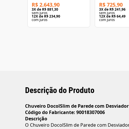
R$ 2.643,90
R$ 725,90
3
X de
R$ 881,30
3
X de
R$ 241,96
sem juros
sem juros
12
X de
R$ 234,90
12
X de
R$ 64,49
com juros
com juros
Descrição do Produto
Chuveiro DocolSlim de Parede com Desviador
Código do Fabricante: 90018307006
Descrição
O Chuveiro DocolSlim de Parede com Desviador f