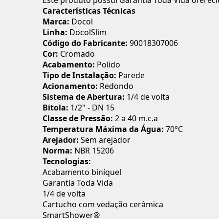
Este produto possui Garantia Toda Vida oferec
Características Técnicas
Marca:
Docol
Linha:
DocolSlim
Código do Fabricante:
90018307006
Cor:
Cromado
Acabamento:
Polido
Tipo de Instalação:
Parede
Acionamento:
Redondo
Sistema de Abertura:
1/4 de volta
Bitola:
1/2" - DN 15
Classe de Pressão:
2 a 40 m.c.a
Temperatura Máxima da Água:
70°C
Arejador:
Sem arejador
Norma:
NBR 15206
Tecnologias:
Acabamento biníquel
Garantia Toda Vida
1/4 de volta
Cartucho com vedação cerâmica
SmartShower®