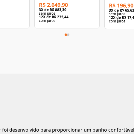
R$ 2.649,90
R$ 196,90
3
X de
R$ 883,30
3
X de
R$ 65,6
sem juros
sem juros
12
X de
R$ 235,44
12
X de
R$ 17,
com juros
com juros
oi desenvolvido para proporcionar um banho confortável, r