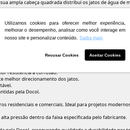
ua ampla cabeça quadrada distribui os jatos de água de m
vos distribuídos de forma homogênea, o chuveiro oferece
abeça garante maior versatilidade na instalação e direcion
Utilizamos cookies para oferecer melhor experiência,
ducha manual, oferecendo mais praticidade para o dia a d
melhorar o desempenho, analisar como você interage em
eserva a beleza do produto por muito mais tempo.
nosso site e personalizar conteúdo.
Saiba mais
7 cm para maior conforto.
 proporcionam jatos homogêneos.
Recusar Cookies
Aceitar Cookies
isual moderno e elegante.
ha manual.
or resistência à corrosão.
ite melhor direcionamento dos jatos.
tável.
ntidas pela Docol.
os residenciais e comerciais. Ideal para projetos moderno
alta pressão dentro da faixa especificada pelo fabricante.