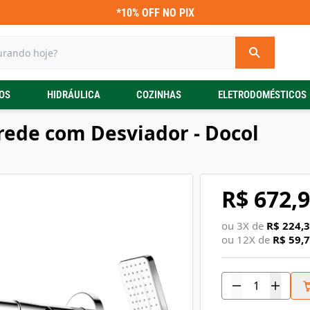
*10% OFF NO PIX
OS
HIDRÁULICA
COZINHAS
ELETRODOMÉSTICOS
rede com Desviador - Docol
R$ 672,
ou
3
X de
R$ 224,
ou
12
X de
R$ 59,