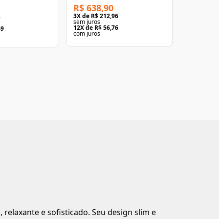
R$ 638,90
R$ 2.41
3
X de
R$ 212,96
3
X de
R$ 8
3
sem juros
sem juros
12
X de
R$ 56,76
12
X de
R$ 
49
com juros
com juros
elaxante e sofisticado. Seu design slim e