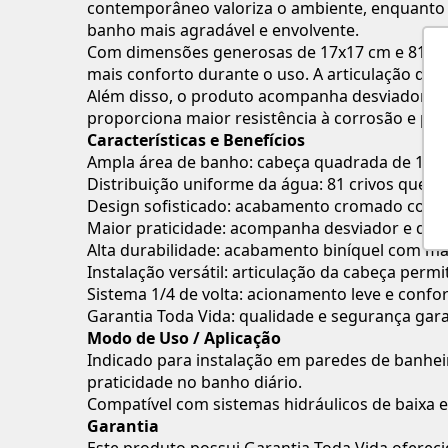
contemporâneo valoriza o ambiente, enquanto s
banho mais agradável e envolvente.
Com dimensões generosas de 17x17 cm e 81 cri
mais conforto durante o uso. A articulação da c
Além disso, o produto acompanha desviador e 
proporciona maior resistência à corrosão e pr
Características e Benefícios
Ampla área de banho: cabeça quadrada de 17x1
Distribuição uniforme da água: 81 crivos que
Design sofisticado: acabamento cromado com v
Maior praticidade: acompanha desviador e duc
Alta durabilidade: acabamento biníquel com mai
Instalação versátil: articulação da cabeça perm
Sistema 1/4 de volta: acionamento leve e confor
Garantia Toda Vida: qualidade e segurança gara
Modo de Uso / Aplicação
Indicado para instalação em paredes de banheir
praticidade no banho diário.
Compatível com sistemas hidráulicos de baixa e 
Garantia