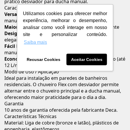
prático desviador para ducha manual.
Características e Benefícios
Utilizamos cookies para oferecer melhor
Versatilidade no uso
: com desviador para ducha
manual
experiência, melhorar o desempenho,
Maior conforto
: jato tradicional com vazão eficiente
analisar como você interage em nosso
Design moderno
: acabamento cromado polido,
site e personalizar conteúdo.
elegante e durável
Saiba mais
Fácil limpeza
: crivos salientes que facilitam a
manutenção
Economia de água
: acompanha restritor de vazão (até
Recusar Cookies
Aceitar Cookies
12 L/min)
Modo de Uso / Aplicação
Ideal para instalação em paredes de banheiros
residenciais. O chuveiro Flex com desviador permite
alternar entre o chuveiro principal e a ducha manual,
oferecendo maior praticidade para o dia a dia.
Garantia
10 anos de garantia oferecida pela fabricante Deca.
Características Técnicas
Material: Liga de cobre (bronze e latão), plásticos de
engenharia, elastômeros