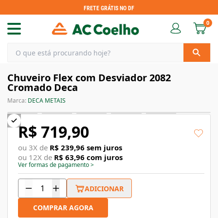
FRETE GRÁTIS NO DF
0
Chuveiro Flex com Desviador 2082
Cromado Deca
Marca:
DECA METAIS
R$ 719,90
ou
3
X de
R$ 239,96
sem juros
ou
12
X de
R$ 63,96
com juros
Ver formas de pagamento
>
ADICIONAR
COMPRAR AGORA