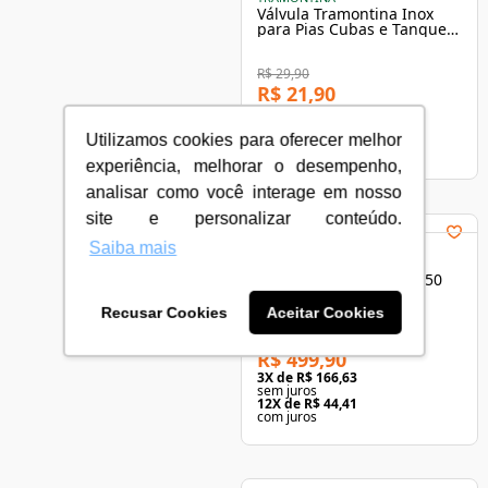
Válvula Tramontina Inox
para Pias Cubas e Tanques
3.1/2" 94510012
R$ 29,90
R$ 21,90
3
X de
R$ 7,30
sem juros
12
X de
R$ 1,94
Utilizamos cookies para oferecer melhor
com juros
experiência, melhorar o desempenho,
analisar como você interage em nosso
site e personalizar conteúdo.
-
26
%
Saiba mais
TRAMONTINA
Cuba de Embutir Dora 50
BL R6 50x40cm Inox
Acetinado Tramontina
Recusar Cookies
Aceitar Cookies
R$ 679,90
R$ 499,90
3
X de
R$ 166,63
sem juros
12
X de
R$ 44,41
com juros