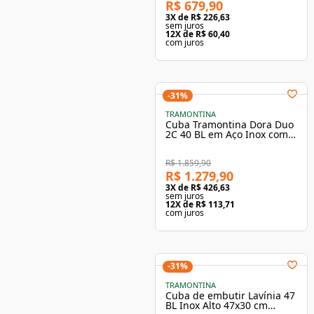
R$ 679,90
3
X de
R$ 226,63
sem juros
12
X de
R$ 60,40
com juros
-
31
%
TRAMONTINA
Cuba Tramontina Dora Duo
2C 40 BL em Aço Inox com
Acabamento Acetinado
R$ 1.859,90
R$ 1.279,90
3
X de
R$ 426,63
sem juros
12
X de
R$ 113,71
com juros
-
31
%
TRAMONTINA
Cuba de embutir Lavínia 47
BL Inox Alto 47x30 cm