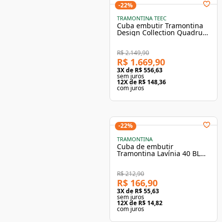
-
22
%
TRAMONTINA TEEC
Cuba embutir Tramontina
Design Collection Quadrum
Undermount Aço Inox com
Acab. Scotch Brite 74x44cm
R$ 2.149,90
R$ 1.669,90
3
X de
R$ 556,63
sem juros
12
X de
R$ 148,36
com juros
-
22
%
TRAMONTINA
Cuba de embutir
Tramontina Lavínia 40 BL
em aço inox alto brilho
40x34 cm
R$ 212,90
R$ 166,90
3
X de
R$ 55,63
sem juros
12
X de
R$ 14,82
com juros