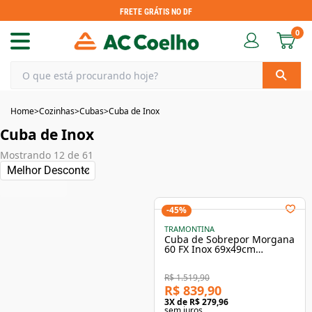
FRETE GRÁTIS NO DF
0
Home
>
Cozinhas
>
Cubas
>
Cuba de Inox
Cuba de Inox
Mostrando
12
de
61
-
45
%
TRAMONTINA
Cuba de Sobrepor Morgana
60 FX Inox 69x49cm
Tramontina
R$ 1.519,90
R$ 839,90
3
X de
R$ 279,96
sem juros