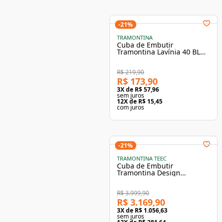
-
21
%
TRAMONTINA
Cuba de Embutir
Tramontina Lavínia 40 BL
Inox Escovado 40x34 cm
R$ 219,90
R$ 173,90
3
X de
R$ 57,96
sem juros
12
X de
R$ 15,45
com juros
-
21
%
TRAMONTINA TEEC
Cuba de Embutir
Tramontina Design
Collection Quadrum 90 em
Aço Inox com Válvula Ø 4
1/2" com Escape
R$ 3.999,90
R$ 3.169,90
3
X de
R$ 1.056,63
sem juros