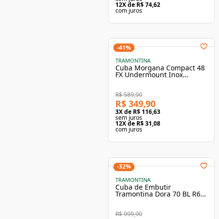
12
X de
R$ 74,62
com juros
-
41
%
TRAMONTINA
Cuba Morgana Compact 48
FX Undermount Inox
55x42cm Tramontina
R$ 589,90
R$ 349,90
3
X de
R$ 116,63
sem juros
12
X de
R$ 31,08
com juros
-
32
%
TRAMONTINA
Cuba de Embutir
Tramontina Dora 70 BL R6
Inox Escovado 70x40 cm
R$ 999,90