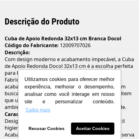
Descrição do Produto
Cuba de Apoio Redonda 32x13 cm Branca Docol
Código do Fabricante:
12009707026
Descrição:
Com design moderno e acabamento impecável, a Cuba
de Apoio Redonda Docol 32x13 cm é a escolha perfeita
para banheiros sofisticados e contemporâneos.
Fabricada em cerâmica de alta qualidade, possui
Utilizamos cookies para oferecer melhor
acabamento esmaltado resistente, ideal para quem
experiência, melhorar o desempenho,
busca elegância, durabilidade e fácil limpeza. Um item
analisar como você interage em nosso
que une estética e funcionalidade para compor
site e personalizar conteúdo.
ambientes de diferentes estilos com personalidade.
Saiba mais
Características e Benefícios:
Design moderno com borda sem emendas, de fácil
higienização
Recusar Cookies
Aceitar Cookies
Acabamento esmaltado de alta qualidade que preserva