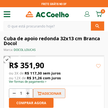
FRETE GRÁTIS NO DF
0
Cuba de apoio redonda 32x13 cm Branca
Docol
Marca:
DOCOL LOUCAS
R$ 351,90
ou
3
X de
R$ 117,30
sem juros
ou
12
X de
R$ 31,26
com juros
Ver formas de pagamento
>
ADICIONAR
COMPRAR AGORA