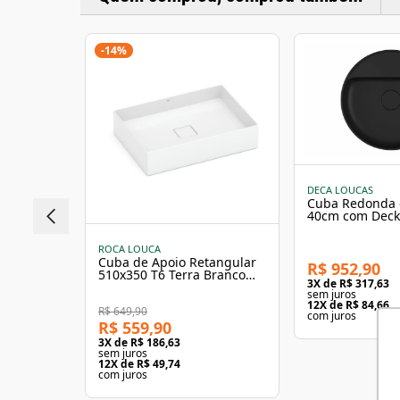
-
14
%
DECA LOUCAS
Cuba Redonda 
40cm com Deck
Fosco Slim Dec
ROCA LOUCA
Cuba de Apoio Retangular
R$ 952,90
510x350 T6 Terra Branco
3
X de
R$ 317,63
Roca
sem juros
12
X de
R$ 84,66
R$ 649,90
com juros
R$ 559,90
3
X de
R$ 186,63
sem juros
12
X de
R$ 49,74
com juros