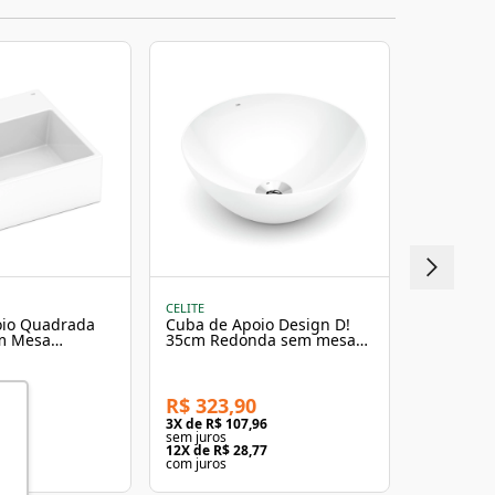
+ 10% OFF
CELITE
DOCOL LOU
oio Quadrada
Cuba de Apoio Design D!
Cuba de 
om Mesa
35cm Redonda sem mesa
32x13 cm
nco Celite
D1 Branca Celite
R$ 323,90
R$ 351,
63
3
X de
R$ 107,96
3
X de
R$ 1
sem juros
sem juros
08
12
X de
R$ 28,77
12
X de
R$ 
com juros
com juros