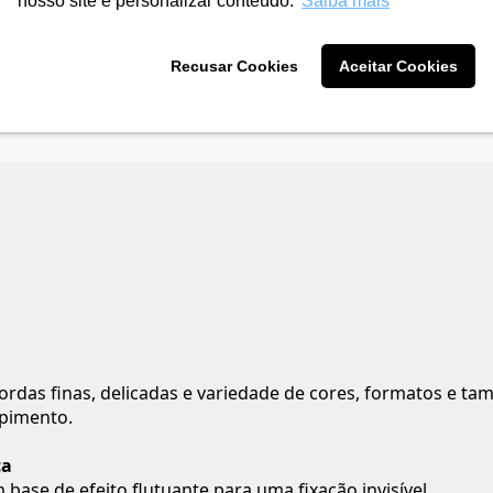
nosso site e personalizar conteúdo.
Saiba mais
Recusar Cookies
Aceitar Cookies
ordas finas, delicadas e variedade de cores, formatos e ta
upimento.
ca
ase de efeito flutuante para uma fixação invisível.