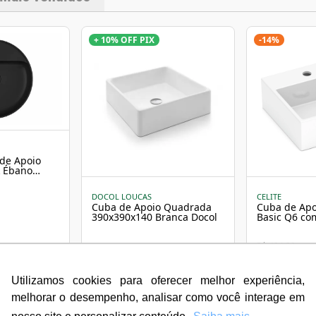
+ 10% OFF PIX
-
14
%
de Apoio
 Ébano
a
DOCOL LOUCAS
CELITE
Cuba de Apoio Quadrada
Cuba de Ap
390x390x140 Branca Docol
Basic Q6 c
35x35cm Bra
R$ 404,90
R$ 735,90
R$ 349,90
3
X de
R$ 245,30
3
X de
R$ 116,
sem juros
sem juros
Utilizamos cookies para oferecer melhor experiência,
12
X de
R$ 65,38
12
X de
R$ 31,
com juros
com juros
melhorar o desempenho, analisar como você interage em