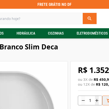
FRETE GRÁTIS NO DF
OS
HIDRÁULICA
COZINHAS
ELETRODOMÉSTICOS
Branco Slim Deca
R$ 1.352
ou
3
X de
R$ 450,
ou
12
X de
R$ 120