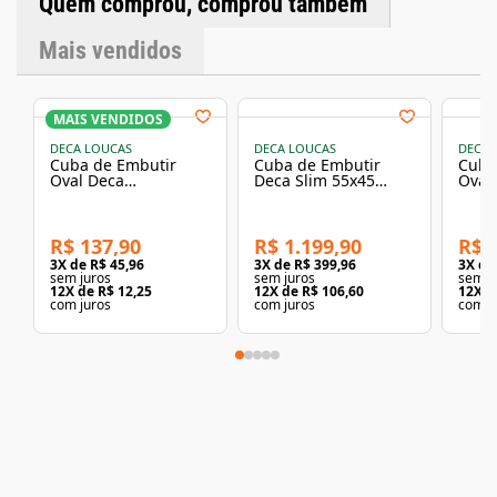
Quem comprou, comprou também
Características Técnicas Marca: Deca Linha: Slim Cor: Branco
Formato: Retangular Tipo de instalação: Embutir
Mais vendidos
Composição: Argila, feldspato, caulim, vidrados e corantes
inorgânicos Dimensões Altura: 13,5 cm Largura: 55 cm
Comprimento: 45 cm Peso: 12,576 kg Observações
Importantes Recomendável que a instalação seja feita por
profissional qualificado. Verifique as medidas da bancada
MAIS VENDIDOS
antes da instalação. As imagens são ilustrativas. Cores
DECA LOUCAS
DECA LOUCAS
DECA 
podem variar de acordo com o monitor ou iluminação do
Cuba de Embutir
Cuba de Embutir
Cuba
ambiente. Produto original Deca com nota fiscal e garantia
Oval Deca
Deca Slim 55x45
Oval
de fábrica.
37,5x48,5cm Creme
Retangular Soft
Linh
Linha L
Antracite
R$ 137,90
R$ 1.199,90
R$ 
3
X de
R$ 45,96
3
X de
R$ 399,96
3
X d
sem juros
sem juros
sem j
12
X de
R$ 12,25
12
X de
R$ 106,60
12
X d
com juros
com juros
com j