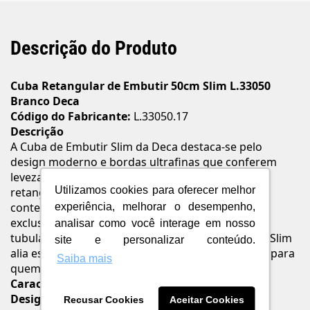
Descrição do Produto
Cuba Retangular de Embutir 50cm Slim L.33050
Branco Deca
Código do Fabricante:
L.33050.17
Descrição
A Cuba de Embutir Slim da Deca destaca-se pelo
design moderno e bordas ultrafinas que conferem
leveza e sofisticação ao banheiro. O formato
Utilizamos cookies para oferecer melhor
retangular de 50 cm é ideal para projetos
contemporâneos e funcionais. Com tecnologia
experiência, melhorar o desempenho,
exclusiva
Smart Block
, evita o entupimento da
analisar como você interage em nosso
tubulação ao reter fios de cabelo e barba. A linha Slim
site e personalizar conteúdo.
alia estética, eficiência e inovação, sendo perfeita para
Saiba mais
quem busca um toque refinado no ambiente.
Características e Benefícios
Design com bordas finas:
Visual elegante e
Recusar Cookies
Aceitar Cookies