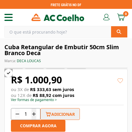
FRETE GRÁTIS NO DF
0
Cuba Retangular de Embutir 50cm Slim
Branco Deca
Marca:
DECA LOUCAS
R$ 1.000,90
ou
3
X de
R$ 333,63
sem juros
ou
12
X de
R$ 88,92
com juros
Ver formas de pagamento
>
ADICIONAR
COMPRAR AGORA