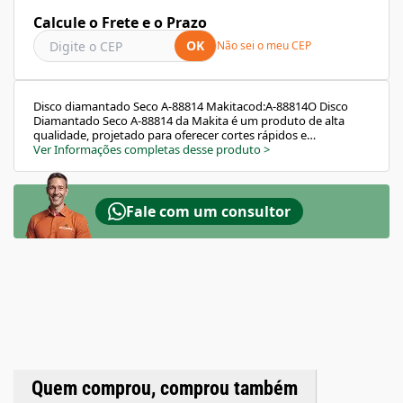
Calcule o Frete e o Prazo
OK
Não sei o meu CEP
Disco diamantado Seco A-88814 Makitacod:A-88814O Disco
Diamantado Seco A-88814 da Makita é um produto de alta
qualidade, projetado para oferecer cortes rápidos e
acabamentos precisos. Aqui estão algumas de suas
Ver Informações completas desse produto
>
características principais:Aplicação: É ideal para uso em
concreto, podendo ser utilizado tanto úmido quanto
seco.Tipo de Corte: O disco possui um perfil de corte
segmentado.Diâmetro: O diâmetro do disco é de 105mm.
Fale com um consultor
Quem comprou, comprou também