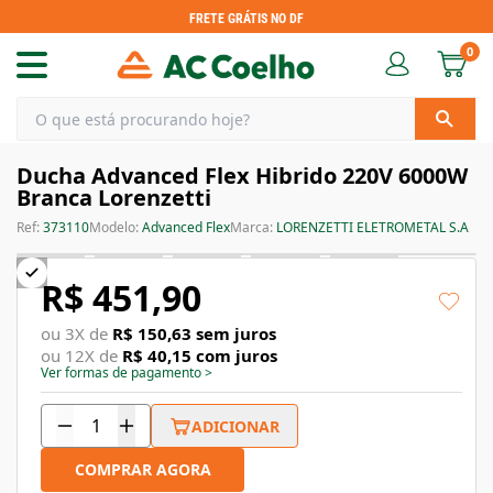
FRETE GRÁTIS NO DF
0
Ducha Advanced Flex Hibrido 220V 6000W
Branca Lorenzetti
Ref:
373110
Modelo:
Advanced Flex
Marca:
LORENZETTI ELETROMETAL S.A
R$ 451,90
ou
3
X de
R$ 150,63
sem juros
ou
12
X de
R$ 40,15
com juros
Ver formas de pagamento
>
ADICIONAR
COMPRAR AGORA