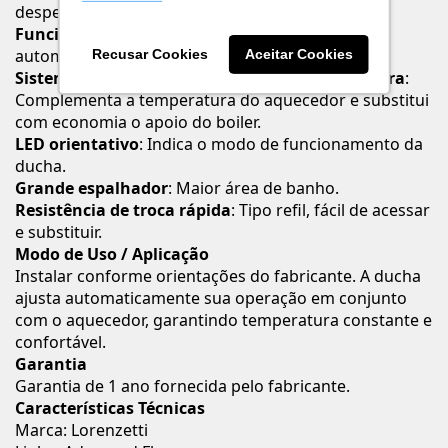
desperdício de água.
Funcionamento inteligente
: Ducha desliga
automaticamente ao detectar a água quente.
Recusar Cookies
Aceitar Cookies
Sistema automático e eletrônico de temperatura
:
Complementa a temperatura do aquecedor e substitui
com economia o apoio do boiler.
LED orientativo
: Indica o modo de funcionamento da
ducha.
Grande espalhador
: Maior área de banho.
Resistência de troca rápida
: Tipo refil, fácil de acessar
e substituir.
Modo de Uso / Aplicação
Instalar conforme orientações do fabricante. A ducha
ajusta automaticamente sua operação em conjunto
com o aquecedor, garantindo temperatura constante e
confortável.
Garantia
Garantia de 1 ano fornecida pelo fabricante.
Características Técnicas
Marca: Lorenzetti