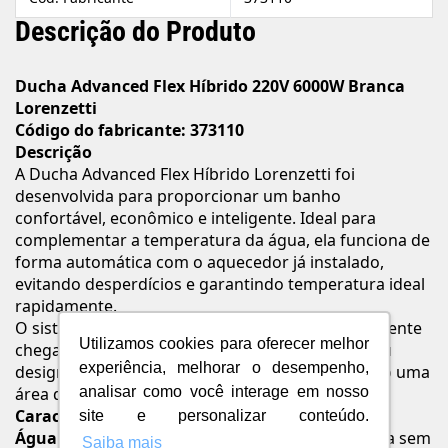
Descrição do Produto
Ducha Advanced Flex Híbrido 220V 6000W Branca
Lorenzetti
Código do fabricante: 373110
Descrição
A Ducha Advanced Flex Híbrido Lorenzetti foi
desenvolvida para proporcionar um banho
confortável, econômico e inteligente. Ideal para
complementar a temperatura da água, ela funciona de
forma automática com o aquecedor já instalado,
evitando desperdícios e garantindo temperatura ideal
rapidamente.
O sistema eletrônico identifica quando a água quente
Utilizamos cookies para oferecer melhor
chega, desligando a ducha automaticamente. Seu
experiência, melhorar o desempenho,
design conta com grande espalhador, oferecendo uma
área de banho mais ampla e agradável.
analisar como você interage em nosso
Características e Benefícios
site e personalizar conteúdo.
Água quente instantânea
: Regule a temperatura sem
Saiba mais