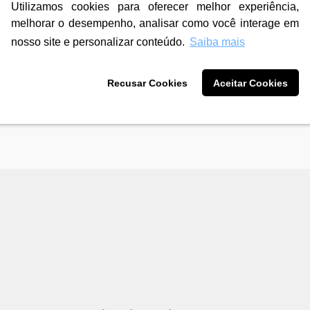
Utilizamos cookies para oferecer melhor experiência,
R$ 113,90
R$ 775,90
3
X de
R$ 37,96
3
X de
R$ 258,
melhorar o desempenho, analisar como você interage em
sem juros
sem juros
12
X de
R$ 10,11
12
X de
R$ 68,
nosso site e personalizar conteúdo.
Saiba mais
com juros
com juros
Recusar Cookies
Aceitar Cookies