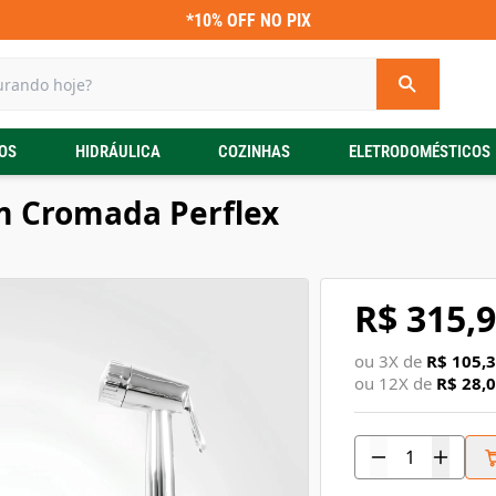
*10% OFF NO PIX
OS
HIDRÁULICA
COZINHAS
ELETRODOMÉSTICOS
m Cromada Perflex
R$ 315,
ou
3
X de
R$ 105,
ou
12
X de
R$ 28,