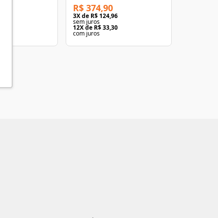
R$ 374,90
R$ 672,
63
3
X de
R$ 124,96
3
X de
R$ 2
sem juros
sem juros
93
12
X de
R$ 33,30
12
X de
R$ 
com juros
com juros