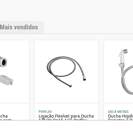
Mais vendidos
PERFLEX
DECA METAIS
ucha
Ligação Flexível para Ducha
Ducha Higiê
sa sem
175cm Dn15 1/2" Perflex
Registro e D
o - Deca
Branco - De