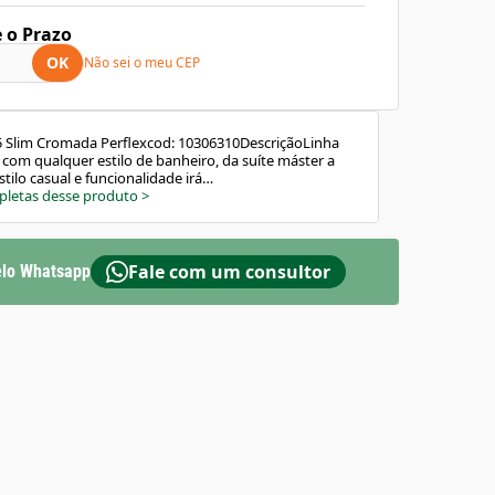
e o Prazo
OK
Não sei o meu CEP
 Slim Cromada Perflexcod: 10306310DescriçãoLinha
 com qualquer estilo de banheiro, da suíte máster a
stilo casual e funcionalidade irá
ísticasMarca: PerflexPeso: 0,68 kgAltura: 10,00
pletas desse produto
>
0 cmLargura: 21,00 cmBitola: 1/2" (DN15)Cor:
 anosModelo: SlimCódigo de Referência do Fornecedor:
: 1/4 de voltaTemperatura máxima de água:
eira: SimComposição Básica: Liga de cobre e
Fale com um consultor
lo Whatsapp
riaResistente: SimPressão de Funcionamento: 2 - 40
gueira: 1,20m