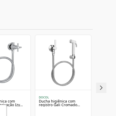
DOCOL
PERFLEX
nica com
Ducha higiênica com
Ducha Hi
erivação Izy
registro Gali Cromado
Derivaçã
ca
Docol
Fosco Per