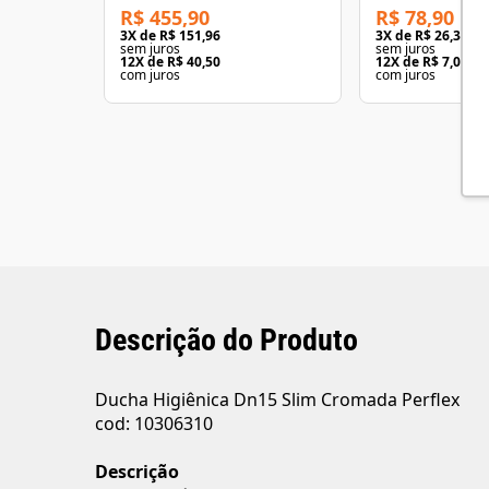
R$ 455,90
R$ 78,90
3
X de
R$ 151,96
3
X de
R$ 26,30
sem juros
sem juros
12
X de
R$ 40,50
12
X de
R$ 7,01
com juros
com juros
Descrição do Produto
Ducha Higiênica Dn15 Slim Cromada Perflex
cod: 10306310
Descrição