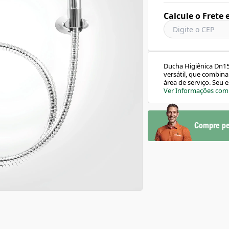
Calcule o Frete 
Ducha Higiênica Dn15
versátil, que combina
área de serviço. Seu e
impressionar.Caracter
Ver Informações com
cmProfundidade: 29,0
CromadoGarantia: 12
10306310Acionamento
70°CAcompanha Mangu
Compre pe
plásticos de engenha
m.c.aTamanho da Man