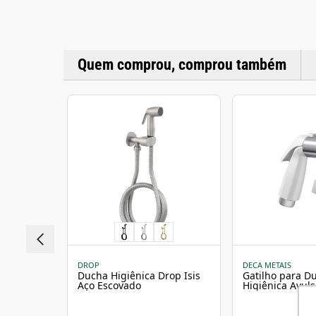
Quem comprou, comprou também
DROP
DECA METAIS
Ducha Higiênica Drop Isis
Gatilho para D
Aço Escovado
Higiênica Avul
Registro Branc