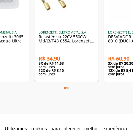
OMETAL S.A
LORENZETTI ELETROMETAL S.A
LORENZETTI EL
enzetti 3065-
Resistência 220V 5500W
DESVIADOR
cqua Ultra
Md/J3/T43 055A, Lorenzetti,
8010 (DUCH
7589029, Metal, Pequeno -
Lorenzetti
R$ 34,90
R$ 60,90
3
X de
R$ 11,63
3
X de
R$ 20,3
sem juros
sem juros
12
X de
R$ 3,10
12
X de
R$ 5,4
com juros
com juros
Utilizamos cookies para oferecer melhor experiência,