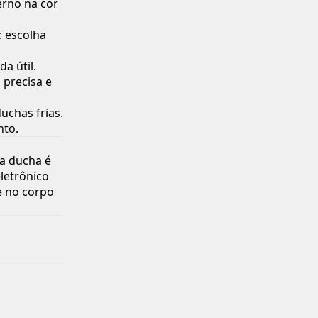
rno na cor
: escolha
a útil.
 precisa e
uchas frias.
nto.
 a ducha é
eletrônico
e no corpo