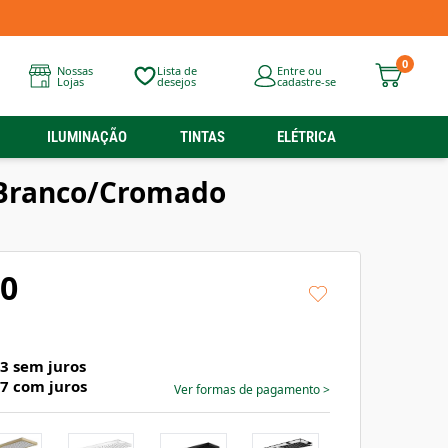
0
Nossas
Lista de
Entre ou
Lojas
desejos
cadastre-se
ILUMINAÇÃO
TINTAS
ELÉTRICA
W Branco/Cromado
90
63
sem juros
07
com juros
Ver formas de pagamento
>