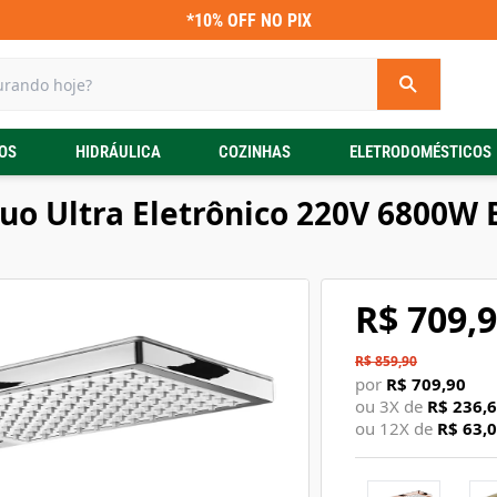
*10% OFF NO PIX
OS
HIDRÁULICA
COZINHAS
ELETRODOMÉSTICOS
uo Ultra Eletrônico 220V 6800
R$ 709,
R$ 859,90
por
R$ 709,90
ou
3
X de
R$ 236,
ou
12
X de
R$ 63,