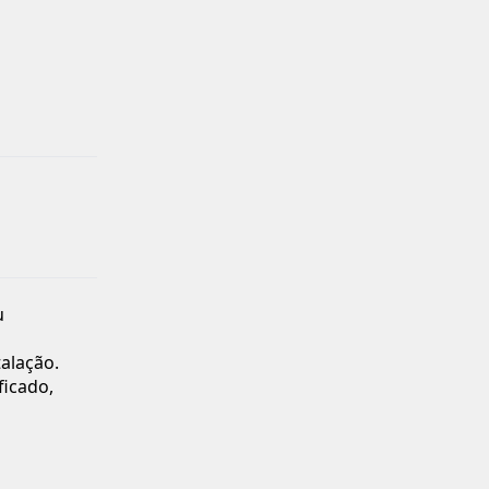
u
talação.
ficado,