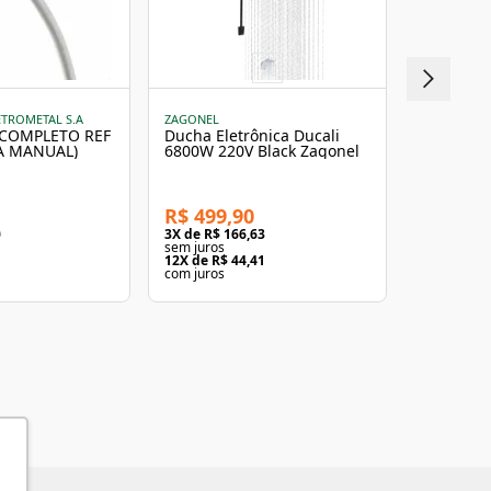
FAME
Ducha In
220V Elet
ETROMETAL S.A
ZAGONEL
 COMPLETO REF
Ducha Eletrônica Ducali
A MANUAL)
6800W 220V Black Zagonel
R$ 409,
3
X de
R$ 1
R$ 499,90
sem juros
12
X de
R$ 
0
3
X de
R$ 166,63
com juros
sem juros
1
12
X de
R$ 44,41
com juros