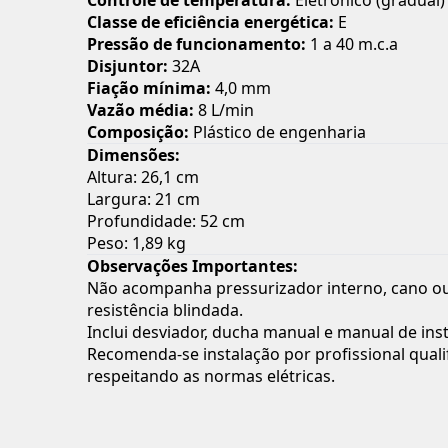
Controle de temperatura:
Eletrônico (gradual)
Classe de eficiência energética:
E
Pressão de funcionamento:
1 a 40 m.c.a
Disjuntor:
32A
Fiação mínima:
4,0 mm
Vazão média:
8 L/min
Composição:
Plástico de engenharia
Dimensões:
Altura: 26,1 cm
Largura: 21 cm
Profundidade: 52 cm
Peso: 1,89 kg
Observações Importantes:
Não acompanha pressurizador interno, cano o
resistência blindada.
Inclui desviador, ducha manual e manual de ins
Recomenda-se instalação por profissional quali
respeitando as normas elétricas.