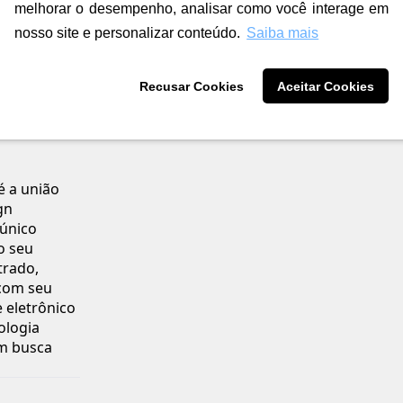
melhorar o desempenho, analisar como você interage em
nosso site e personalizar conteúdo.
Saiba mais
Recusar Cookies
Aceitar Cookies
 220V
é a união
gn
único
o seu
trado,
 com seu
 eletrônico
ologia
em busca