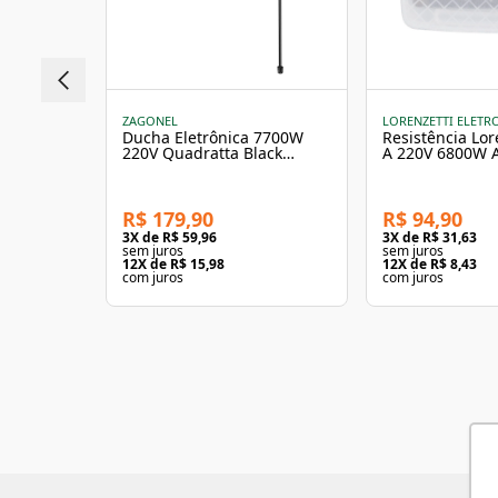
ZAGONEL
LORENZETTI ELETR
Ducha Eletrônica 7700W
Resistência Lor
220V Quadratta Black
A 220V 6800W A
Zagonel
R$ 179,90
R$ 94,90
3
X de
R$ 59,96
3
X de
R$ 31,63
sem juros
sem juros
12
X de
R$ 15,98
12
X de
R$ 8,43
com juros
com juros