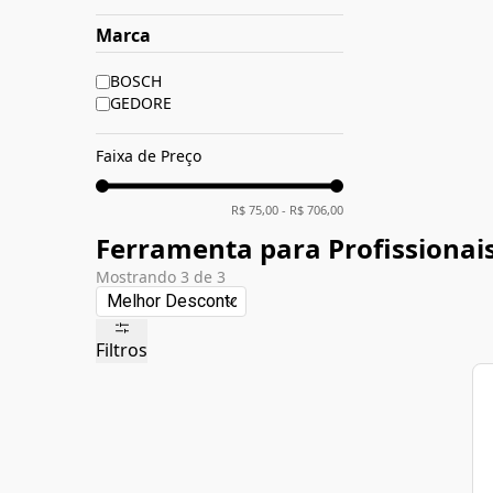
Marca
BOSCH
GEDORE
Faixa de Preço
R$
75,00
- R$
706,00
Ferramenta para Profissionai
Mostrando
3
de
3
Filtros