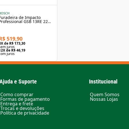
BOSCH
Furadeira de Impacto
Professional GSB 13RE 220V
750W Bosch
R$ 519,90
3
X de
R$ 173,30
sem juros
12
X de
R$ 46,19
com juros
Ajuda e Suporte
Institucional
Como comprar
Quem Somos
Formas de pagamento
Nossas Lojas
Entrega e frete
Trocas e devoluções
Política de privacidade