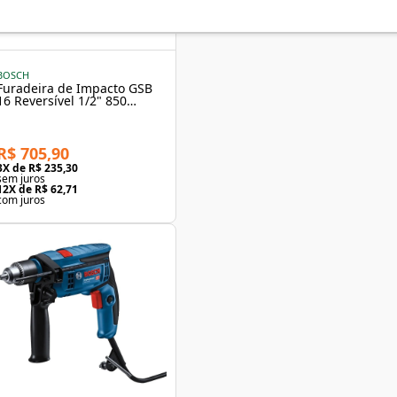
BOSCH
Furadeira de Impacto GSB
16 Reversível 1/2" 850
Watts 220 Volts Bosch
R$ 705,90
3
X de
R$ 235,30
sem juros
12
X de
R$ 62,71
com juros