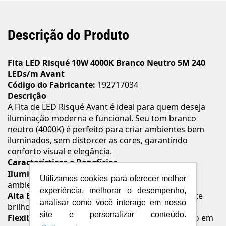
Descrição do Produto
Fita LED Risqué 10W 4000K Branco Neutro 5M 240
LEDs/m Avant
Código do Fabricante:
192717034
Descrição
A Fita de LED Risqué Avant é ideal para quem deseja
iluminação moderna e funcional. Seu tom branco
neutro (4000K) é perfeito para criar ambientes bem
iluminados, sem distorcer as cores, garantindo
conforto visual e elegância.
Características e Benefícios
Iluminação Difusa:
Luz uniforme que valoriza o
Utilizamos cookies para oferecer melhor
ambiente.
experiência, melhorar o desempenho,
Alta Eficiência:
240 LEDs por metro para excelente
analisar como você interage em nosso
brilho e economia de energia.
site e personalizar conteúdo.
Flexibilidade:
Estrutura adaptável para instalação em