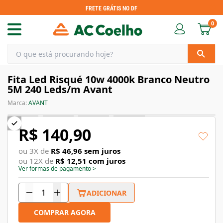
FRETE GRÁTIS NO DF
0
Fita Led Risqué 10w 4000k Branco Neutro
5M 240 Leds/m Avant
Marca:
AVANT
R$ 140,90
ou
3
X de
R$ 46,96
sem juros
ou
12
X de
R$ 12,51
com juros
Ver formas de pagamento
>
ADICIONAR
COMPRAR AGORA