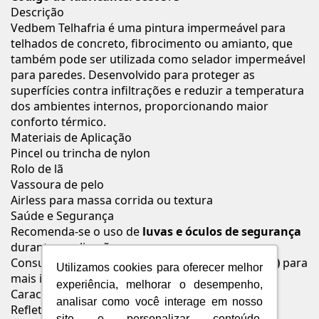
Descrição
Vedbem Telhafria é uma pintura impermeável para
telhados de concreto, fibrocimento ou amianto, que
também pode ser utilizada como selador impermeável
para paredes. Desenvolvido para proteger as
superfícies contra infiltrações e reduzir a temperatura
dos ambientes internos, proporcionando maior
conforto térmico.
Materiais de Aplicação
Pincel ou trincha de nylon
Rolo de lã
Vassoura de pelo
Airless para massa corrida ou textura
Saúde e Segurança
Recomenda-se o uso de
luvas e óculos de segurança
durante a aplicação.
Consulte o rótulo e a
Ficha de Segurança (FISPQ)
para
Utilizamos cookies para oferecer melhor
mais informações.
experiência, melhorar o desempenho,
Características
analisar como você interage em nosso
Reflete o calor do sol
site e personalizar conteúdo.