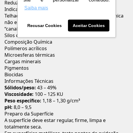
Reduz a temperatura do ambiente interno
Saiba mais
Indicações de Uso
Telhados de fibrocimento, galvanizados, de cerâmica
não esmaltados, de cimento e concreto do tipo
Recusar Cookies
Aceitar Cookies
“canaletão”
Silos de armazenamento
Composição Química
Polímeros acrílicos
Microesferas térmicas
Cargas minerais
Pigmentos
Biocidas
Informações Técnicas
Sólidos/peso:
43 – 49%
Viscosidade:
100 – 125 KU
Peso específico:
1,18 – 1,30 g/cm³
pH:
8,0 – 9,5
Preparo da Superfície
A superfície deve estar regular, firme, limpa e
totalmente seca.