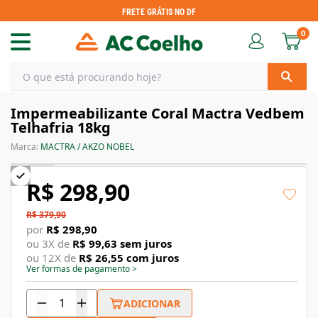
FRETE GRÁTIS NO DF
0
Impermeabilizante Coral Mactra Vedbem
Telhafria 18kg
Marca:
MACTRA / AKZO NOBEL
R$ 298,90
R$ 379,90
por
R$ 298,90
ou
3
X de
R$ 99,63
sem juros
ou
12
X de
R$ 26,55
com juros
Ver formas de pagamento
>
ADICIONAR