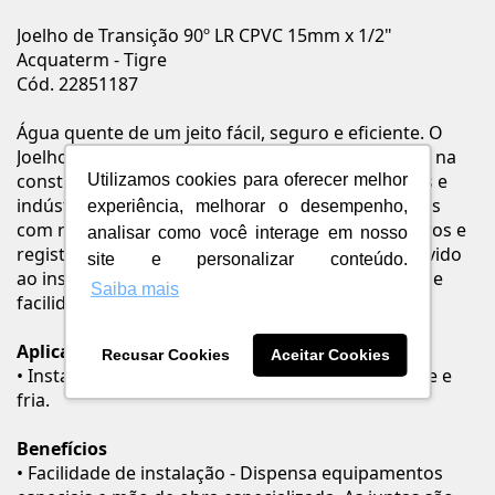
Joelho de Transição 90º LR CPVC 15mm x 1/2"
Acquaterm - Tigre
Cód. 22851187
Água quente de um jeito fácil, seguro e eficiente. O
Joelho 90º Transição Aquatherm® é indispensável na
construção ou reforma de residências, comércios e
Utilizamos cookies para oferecer melhor
indústrias. Indicado para conectar peças metálicas
experiência, melhorar o desempenho,
com rosca, como, por exemplo, torneiras, chuveiros e
analisar como você interage em nosso
registros. Fabricado em CPVC, mais resistente devido
site e personalizar conteúdo.
ao inserto metálico. Destaca-se pela durabilidade e
Saiba mais
facilidade na instalação.
Aplicação
Recusar Cookies
Aceitar Cookies
• Instalações prediais e industriais de água quente e
fria.
Benefícios
• Facilidade de instalação - Dispensa equipamentos