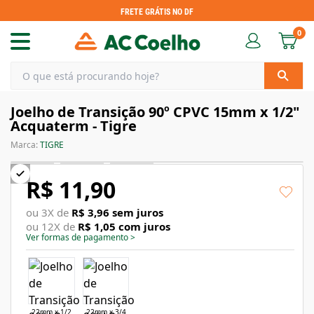
FRETE GRÁTIS NO DF
0
Joelho de Transição 90º CPVC 15mm x 1/2"
Acquaterm - Tigre
Marca:
TIGRE
R$ 11,90
ou
3
X de
R$ 3,96
sem juros
ou
12
X de
R$ 1,05
com juros
Ver formas de pagamento
>
22mm x 1/2
22mm x 3/4