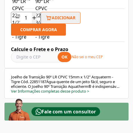
ADICIONAR
COMPRAR AGORA
Calcule o Frete e o Prazo
OK
Não sei o meu CEP
Joelho de Transição 90º LR CPVC 15mm x 1/2" Acquaterm -
Tigre Cód. 22851187Água quente de um jeito fácil, seguro e
eficiente. O Joelho 90º Transição Aquatherm® é indispensável
na construção ou reforma de residências, comércios e
Ver Informações completas desse produto
>
indústrias. Indicado para conectar peças metálicas com rosca,
como, por exemplo, torneiras, chuveiros e registros. Fabricado
em CPVC, mais resistente devido ao inserto metálico. Destaca-
se pela durabilidade e facilidade na instalação.Aplicação •
Fale com um consultor
Instalações prediais e industriais de água quente e
fria.Benefícios• Facilidade de instalação - Dispensa
equipamentos especiais e mão de obra especializada. As
juntas são soldáveis a frio (com adesivo próprio); • O sistema