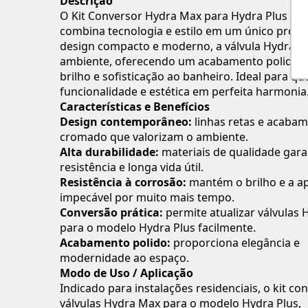
Descrição
O Kit Conversor Hydra Max para Hydra Plus C
combina tecnologia e estilo em um único prod
design compacto e moderno, a válvula Hydra Pl
ambiente, oferecendo um acabamento polido q
brilho e sofisticação ao banheiro. Ideal para q
funcionalidade e estética em perfeita harmonia
Características e Benefícios
Design contemporâneo:
linhas retas e acaba
cromado que valorizam o ambiente.
Alta durabilidade:
materiais de qualidade gar
resistência e longa vida útil.
Resistência à corrosão:
mantém o brilho e a a
impecável por muito mais tempo.
Conversão prática:
permite atualizar válvulas
para o modelo Hydra Plus facilmente.
Acabamento polido:
proporciona elegância e
modernidade ao espaço.
Modo de Uso / Aplicação
Indicado para instalações residenciais, o kit co
válvulas Hydra Max para o modelo Hydra Plus,