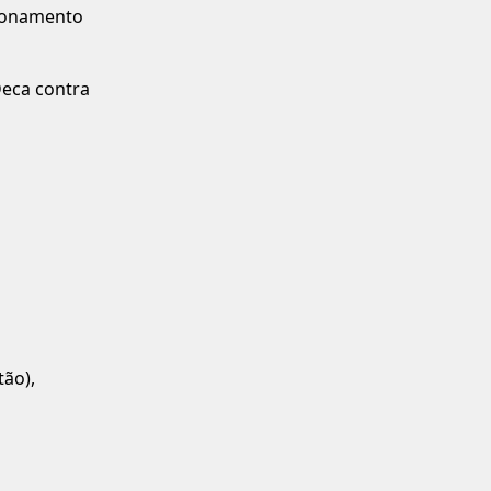
ionamento
Deca contra
tão),