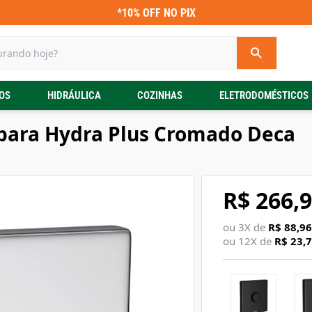
*10% OFF NO PIX
OS
HIDRÁULICA
COZINHAS
ELETRODOMÉSTICOS
 para Hydra Plus Cromado Deca
R$ 266,
ou
3
X de
R$ 88,96
ou
12
X de
R$ 23,