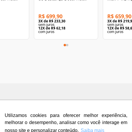
o
Grafite Polido
Conforto C
R$ 699,90
R$ 659,90
3
X de
R$ 233,30
3
X de
R$ 219,
sem juros
sem juros
12
X de
R$ 62,18
12
X de
R$ 58,
com juros
com juros
Utilizamos cookies para oferecer melhor experiência,
romado Deca
melhorar o desempenho, analisar como você interage em
nosso site e personalizar conteúdo.
Saiba mais