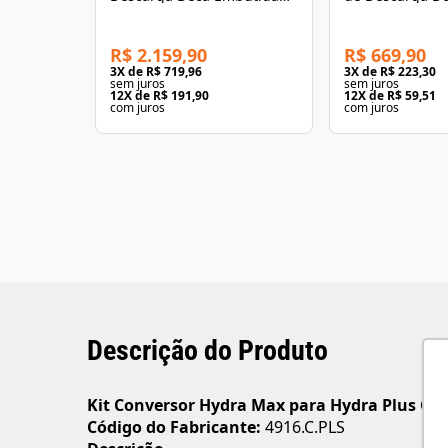
Hydra H Pro Duo Cromado
Cobre Escovad
R$ 2.159,90
R$ 669,90
3
X de
R$ 719,96
3
X de
R$ 223,30
sem juros
sem juros
12
X de
R$ 191,90
12
X de
R$ 59,51
com juros
com juros
Descrição do Produto
Kit Conversor Hydra Max para Hydra Plus C
Código do Fabricante:
4916.C.PLS