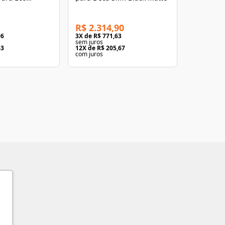
romado
- Docol
R$ 2.314,90
R$ 109,
96
3
X de
R$ 771,63
3
X de
R$ 3
sem juros
sem juros
63
12
X de
R$ 205,67
12
X de
R$ 
com juros
com juros