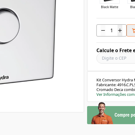
Black Matte
Bla
Calcule o Frete 
Kit Conversor Hydra
Fabricante: 4916.C.P
Cromado Deca combin
design compacto e mo
Ver Informações com
oferecendo um acabam
banheiro. Ideal para 
harmonia. Característ
acabamento cromado 
Compre pe
materiais de qualidad
corrosão: mantém o b
Conversão prática: p
Hydra Plus facilment