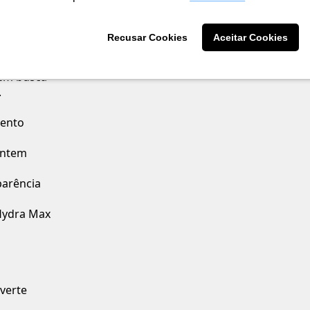
romado Deca
uto. Com
Recusar Cookies
Aceitar Cookies
us renova o
ue traz
uem busca
.
mento
antem
parência
 Hydra Max
nverte