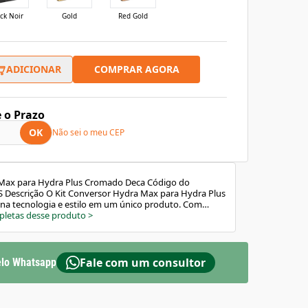
ck Noir
Gold
Red Gold
COMPRAR AGORA
ADICIONAR
e o Prazo
OK
Não sei o meu CEP
 Max para Hydra Plus Cromado Deca Código do
LS Descrição O Kit Conversor Hydra Max para Hydra Plus
a tecnologia e estilo em um único produto. Com
derno, a válvula Hydra Plus renova o ambiente,
pletas desse produto
>
ento polido que traz brilho e sofisticação ao
quem busca funcionalidade e estética em perfeita
icas e Benefícios Design contemporâneo: linhas retas e
que valorizam o ambiente. Alta durabilidade:
Fale com um consultor
lo Whatsapp
e garantem resistência e longa vida útil. Resistência à
rilho e a aparência impecável por muito mais tempo.
ermite atualizar válvulas Hydra Max para o modelo
e. Acabamento polido: proporciona elegância e