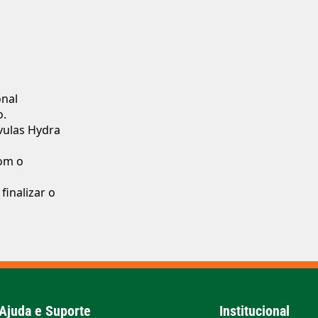
onal
o.
vulas Hydra
com o
finalizar o
Ajuda e Suporte
Institucional