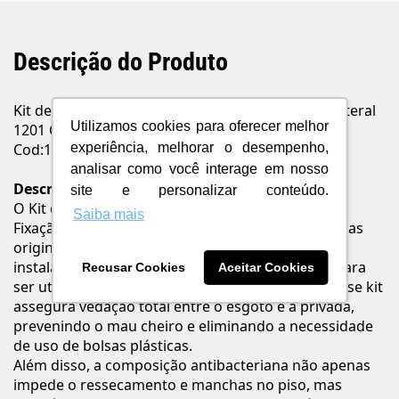
Descrição do Produto
Kit de Instalação Bacia Convencional C/Fixação Lateral
Utilizamos cookies para oferecer melhor
1201 Cromado Deca
Cod:1201.C.KIT.P
experiência, melhorar o desempenho,
analisar como você interage em nosso
Descrição
site e personalizar conteúdo.
O Kit de Instalação para Bacia Convencional com
Saiba mais
Fixação Lateral Deca Cromado, composto por peças
originais Deca, destaca-se pela garantia de uma
instalação eficiente. Especificamente projetado para
Recusar Cookies
Aceitar Cookies
ser utilizado na instalação de bacias sanitárias, esse kit
assegura vedação total entre o esgoto e a privada,
prevenindo o mau cheiro e eliminando a necessidade
de uso de bolsas plásticas.
Além disso, a composição antibacteriana não apenas
impede o ressecamento e manchas no piso, mas