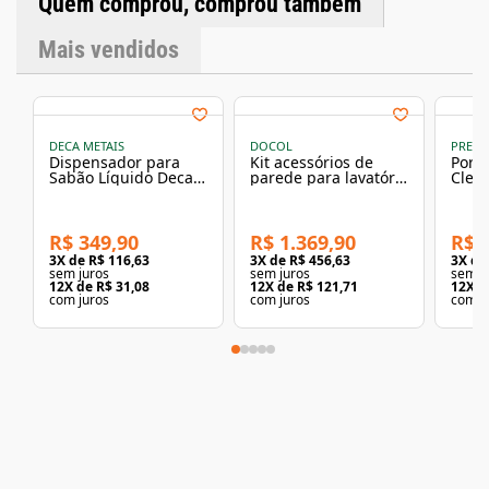
Quem comprou, comprou também
74111090Altura: 8 cmLargura: 12,6 cmComprimento: 20
cmPeso: 0.529kg
Mais vendidos
DECA METAIS
DOCOL
PREMI
Dispensador para
Kit acessórios de
Porta
Sabão Líquido Deca
parede para lavatório
Clean
Black Matte
DocolFlat cromado
Prem
Ac.500.Disp.Blmt
R$ 349,90
R$ 1.369,90
R$ 
3
X de
R$ 116,63
3
X de
R$ 456,63
3
X d
sem juros
sem juros
sem j
12
X de
R$ 31,08
12
X de
R$ 121,71
12
X d
com juros
com juros
com j