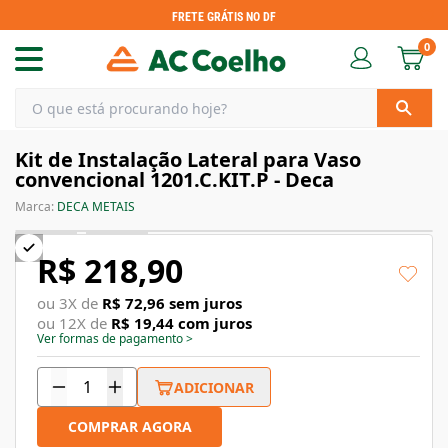
FRETE GRÁTIS NO DF
0
Kit de Instalação Lateral para Vaso
convencional 1201.C.KIT.P - Deca
Marca:
DECA METAIS
R$ 218,90
ou
3
X de
R$ 72,96
sem juros
ou
12
X de
R$ 19,44
com juros
Ver formas de pagamento
>
ADICIONAR
COMPRAR AGORA