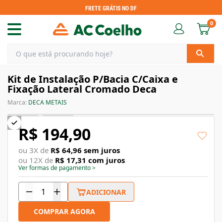
FRETE GRÁTIS NO DF
0
Kit de Instalação P/Bacia C/Caixa e
Fixação Lateral Cromado Deca
Marca:
DECA METAIS
R$ 194,90
ou
3
X de
R$ 64,96
sem juros
ou
12
X de
R$ 17,31
com juros
Ver formas de pagamento
>
ADICIONAR
COMPRAR AGORA