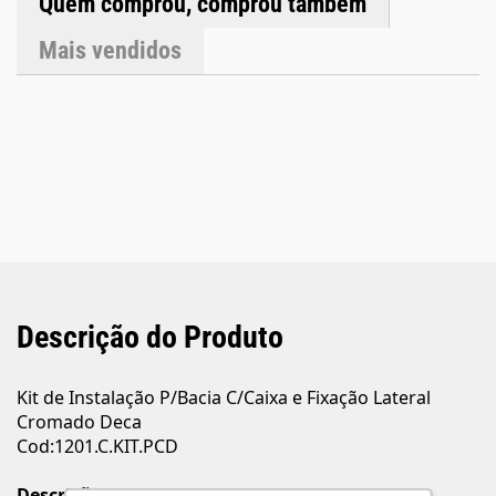
Quem comprou, comprou também
0,545kgGarantia: 12 meses
Mais vendidos
Descrição do Produto
Kit de Instalação P/Bacia C/Caixa e Fixação Lateral
Cromado Deca
Cod:1201.C.KIT.PCD
Descrição