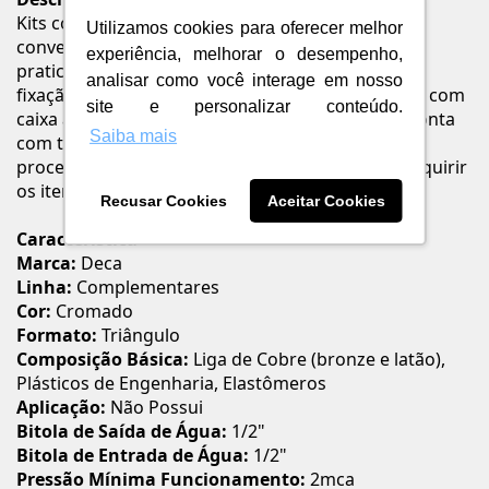
Kits completos para a instalação de bacias
Utilizamos cookies para oferecer melhor
convencionais e com caixa acoplada. Garante
experiência, melhorar o desempenho,
praticidade, segurança, qualidade e confiança na
analisar como você interage em nosso
fixação de bacias sanitárias Deca convencionais e com
site e personalizar conteúdo.
caixa acoplada. Esse kit para banheiro e lavabo conta
Saiba mais
com todas as peças essenciais para realizar o
procedimento, dispensando a necessidade de adquirir
os itens de instalação separadamente.
Recusar Cookies
Aceitar Cookies
Característica
Marca:
Deca
Linha:
Complementares
Cor:
Cromado
Formato:
Triângulo
Composição Básica:
Liga de Cobre (bronze e latão),
Plásticos de Engenharia, Elastômeros
Aplicação:
Não Possui
Bitola de Saída de Água:
1/2"
Bitola de Entrada de Água:
1/2"
Pressão Mínima Funcionamento:
2mca