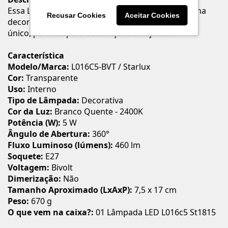
Essa Lâmpada de Efeito é para quem quer ousar na
Recusar Cookies
Aceitar Cookies
decoração, deixando seu ambiente com um estilo
único, perfeito para decorações arrojadas.
Característica
Modelo/Marca:
L016C5-BVT / Starlux
Cor:
Transparente
Uso:
Interno
Tipo de Lâmpada:
Decorativa
Cor da Luz:
Branco Quente - 2400K
Potência (W):
5 W
Ângulo de Abertura:
360°
Fluxo Luminoso (lúmens):
460 lm
Soquete:
E27
Voltagem:
Bivolt
Dimerização:
Não
Tamanho Aproximado (LxAxP):
7,5 x 17 cm
Peso:
670 g
O que vem na caixa?:
01 Lâmpada LED L016c5 St1815