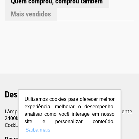
Quem comprou, comprou também
Mais vendidos
Descrição do Produto
Utilizamos cookies para oferecer melhor
experiência, melhorar o desempenho,
Lâmpada LED Decorativa E27 Bivolt 5w Branco Quente
analisar como você interage em nosso
2400k Starlux
site e personalizar conteúdo.
Cod:L016C5-BVT
Saiba mais
Descrição