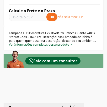
Calcule o Frete e o Prazo
OK
Não sei o meu CEP
Lâmpada LED Decorativa E27 Bivolt 5w Branco Quente 2400k
Starlux Cod:L016C5-BVTDescriçãoEssa Lâmpada de Efeito é
para quem quer ousar na decoração, deixando seu ambiente
com um estilo único, perfeito para decorações
Ver Informações completas desse produto
>
arrojadas.CaracterísticaModelo/Marca: L016C5-BVT /
StarluxCor: TransparenteUso: InternoTipo de Lâmpada:
DecorativaCor da Luz: Branco Quente - 2400KPotência (W): 5
WÂngulo de Abertura: 360°Fluxo Luminoso (lúmens): 460
Fale com um consultor
lmSoquete: E27Voltagem: BivoltDimerização: NãoTamanho
Aproximado (LxAxP): 7,5 x 17 cmPeso: 670 gO que vem na
caixa?: 01 Lâmpada LED L016c5 St1815