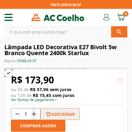
FRETE GRÁTIS NO DF
0
Lâmpada LED Decorativa E27 Bivolt 5w
Branco Quente 2400k Starlux
Marca:
STARLUX ST
R$ 173,90
ou
3
X de
R$ 57,96
sem juros
ou
12
X de
R$ 15,45
com juros
Ver formas de pagamento
>
ADICIONAR
COMPRAR AGORA