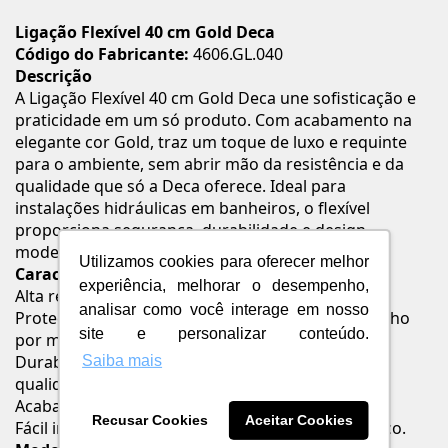
Ligação Flexível 40 cm Gold Deca
Código do Fabricante:
4606.GL.040
Descrição
A Ligação Flexível 40 cm Gold Deca une sofisticação e
praticidade em um só produto. Com acabamento na
elegante cor Gold, traz um toque de luxo e requinte
para o ambiente, sem abrir mão da resistência e da
qualidade que só a Deca oferece. Ideal para
instalações hidráulicas em banheiros, o flexível
proporciona segurança, durabilidade e design
moderno para o seu espaço.
Utilizamos cookies para oferecer melhor
Características e Benefícios
experiência, melhorar o desempenho,
Alta resistência à corrosão e riscos.
analisar como você interage em nosso
Proteção contra raios UV, mantendo a cor e o brilho
site e personalizar conteúdo.
por mais tempo.
Durabilidade prolongada com materiais de alta
Saiba mais
qualidade.
Acabamento Gold que valoriza o ambiente.
Recusar Cookies
Aceitar Cookies
Fácil instalação e excelente desempenho hidráulico.