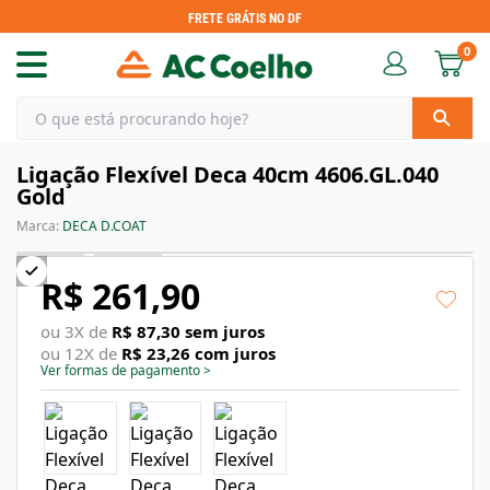
FRETE GRÁTIS NO DF
0
Ligação Flexível Deca 40cm 4606.GL.040
Gold
Marca:
DECA D.COAT
R$ 261,90
ou
3
X de
R$ 87,30
sem juros
ou
12
X de
R$ 23,26
com juros
Ver formas de pagamento
>