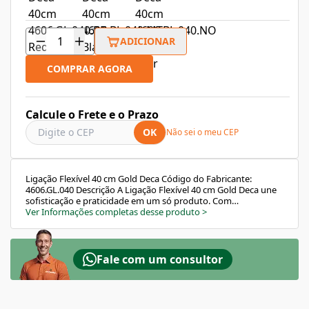
ADICIONAR
COMPRAR AGORA
Calcule o Frete e o Prazo
OK
Não sei o meu CEP
Ligação Flexível 40 cm Gold Deca Código do Fabricante:
4606.GL.040 Descrição A Ligação Flexível 40 cm Gold Deca une
sofisticação e praticidade em um só produto. Com
acabamento na elegante cor Gold, traz um toque de luxo e
Ver Informações completas desse produto
>
requinte para o ambiente, sem abrir mão da resistência e da
qualidade que só a Deca oferece. Ideal para instalações
hidráulicas em banheiros, o flexível proporciona segurança,
durabilidade e design moderno para o seu espaço.
Fale com um consultor
Características e Benefícios Alta resistência à corrosão e
riscos. Proteção contra raios UV, mantendo a cor e o brilho
por mais tempo. Durabilidade prolongada com materiais de
alta qualidade. Acabamento Gold que valoriza o ambiente.