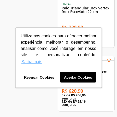
LINEAR
Ralo Triangular Inox Vertex
Inox Escovado 22 cm
R$ 230,90
3
X de
R$ 76,96
sem juros
Utilizamos cookies para oferecer melhor
12
X de
R$ 20,51
com juros
experiência, melhorar o desempenho,
analisar como você interage em nosso
site e personalizar conteúdo.
Saiba mais
LINEAR
Ralo Linear Oculto 120 cm
Base PVC Infinity
Recusar Cookies
Aceitar Cookies
R$ 620,90
3
X de
R$ 206,96
sem juros
12
X de
R$ 55,16
com juros