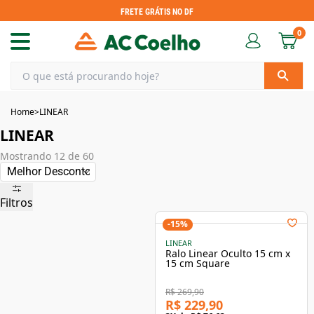
FRETE GRÁTIS NO DF
0
Home
>
LINEAR
LINEAR
Mostrando
12
de
60
Filtros
-
15
%
LINEAR
Ralo Linear Oculto 15 cm x
15 cm Square
R$ 269,90
R$ 229,90