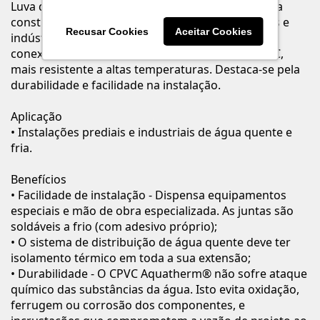
Luva de Transição Aquatherm® é indispensável na
construção ou reforma de residências, comércios e
Recusar Cookies
Aceitar Cookies
indústrias para conectar tubos Aquatherm® a
conexões metálicas roscáveis. Fabricado em CPVC,
mais resistente a altas temperaturas. Destaca-se pela
durabilidade e facilidade na instalação.
Aplicação
• Instalações prediais e industriais de água quente e
fria.
Benefícios
• Facilidade de instalação - Dispensa equipamentos
especiais e mão de obra especializada. As juntas são
soldáveis a frio (com adesivo próprio);
• O sistema de distribuição de água quente deve ter
isolamento térmico em toda a sua extensão;
• Durabilidade - O CPVC Aquatherm® não sofre ataque
químico das substâncias da água. Isto evita oxidação,
ferrugem ou corrosão dos componentes, e