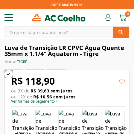
FRETE GRÁTIS NO DF
0
Luva de Transição LR CPVC Água Quente
35mm x 1.1/4" Aquaterm - Tigre
Marca:
TIGRE
R$ 118,90
ou
3
X de
R$ 39,63
sem juros
ou
12
X de
R$ 10,56
com juros
Ver formas de pagamento
>
42mm x
15mm x 1/2"
22mm x 1/2"
28mm x 1"
22mm x 3/4"