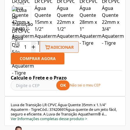
1.1/2"
54mm x 2"
ADICIONAR
COMPRAR AGORA
Calcule o Frete e o Prazo
OK
Não sei o meu CEP
Luva de Transição LR CPVC Água Quente 35mm x 1.1/4"
Aquaterm - TigreCód.: 37420697Água quente de um jeito fácil,
seguro e eficiente. A Luva de Transição Aquatherm® é
indispensável na construção ou reforma de residências,
Ver Informações completas desse produto
>
comércios e indústrias para conectar tubos Aquatherm® a
conexões metálicas roscáveis. Fabricado em CPVC, mais