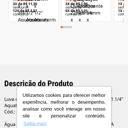
3
X de
R$ 11,30
3
X de
R$ 1,96
1
X d
sem juros
sem juros
sem j
12
X de
R$ 3,01
6
X de
R$ 1,01
1
X de
com juros
com juros
com j
Descrição do Produto
Utilizamos cookies para oferecer melhor
Luva de Transição LR CPVC Água Quente 35mm x 1.1/4"
experiência, melhorar o desempenho,
Aquaterm - Tigre
analisar como você interage em nosso
Cód.: 37420697
site e personalizar conteúdo.
Saiba mais
Água quente de um jeito fácil, seguro e eficiente. A