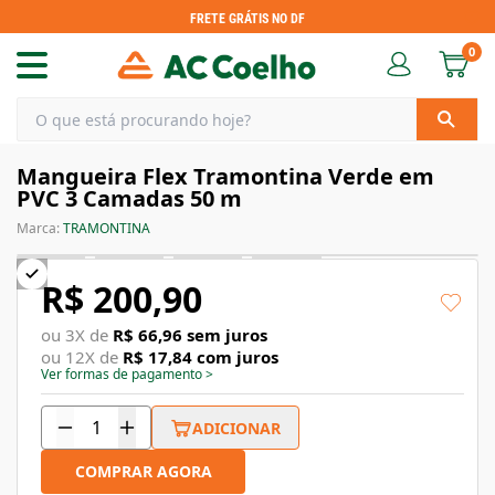
FRETE GRÁTIS NO DF
0
Mangueira Flex Tramontina Verde em
PVC 3 Camadas 50 m
Marca:
TRAMONTINA
R$ 200,90
ou
3
X de
R$ 66,96
sem juros
ou
12
X de
R$ 17,84
com juros
Ver formas de pagamento
>
ADICIONAR
COMPRAR AGORA