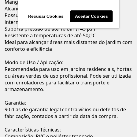
Mangueira flexível de fácil manuseio
Alcance de até 50 metros
Possui 3 camadas: interna e externa em PVC, e
Recusar Cookies
Aceitar Cookies
intermediária com fio de poliéster trançado
Suporta pressão de até 10 bar (145 psi)
Resistente a temperaturas de até 50¿°C
Ideal para alcançar áreas mais distantes do jardim com
conforto e eficiência
Modo de Uso / Aplicação:
Recomendada para uso em jardins residenciais, hortas
ou áreas verdes de uso profissional. Pode ser utilizada
com enroladores para facilitar o transporte e
armazenamento.
Garantia:
90 dias de garantia legal contra vícios ou defeitos de
fabricação, contados a partir da data da compra.
Características Técnicas:
Composição: PVC e poliéster trançado