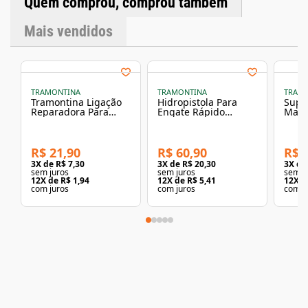
Quem comprou, comprou também
VerdePressão máxima: 10 bar (145 psi)Temperatura de
trabalho: até 50¿°CTipo: Mangueira flexível com tripla
Mais vendidos
camadaDimensões:Sem embalagem:Altura: 24,00 cmLargura:
39,50 cmComprimento: 39,50 cmPeso: 6,6 kgObservações
Importantes:Evite exposição direta ao sol após o uso para
maior durabilidadeNão indicada para uso com líquidos
diferentes de águaUtilize suporte ou enrolador para melhor
conservaçãoDescarte a embalagem e o produto seguindo
TRAMONTINA
TRAMONTINA
TRAM
orientações ambientais e de reciclagem vigentes
Tramontina Ligação
Hidropistola Para
Supor
Reparadora Para
Engate Rápido
Mang
Mangueira 5/8" E
Tramontina Com Jato
Tram
3/4"
Controlável -
Tramontina
R$ 21,90
R$ 60,90
R$ 
3
X de
R$ 7,30
3
X de
R$ 20,30
3
X d
sem juros
sem juros
sem j
12
X de
R$ 1,94
12
X de
R$ 5,41
12
X d
com juros
com juros
com j