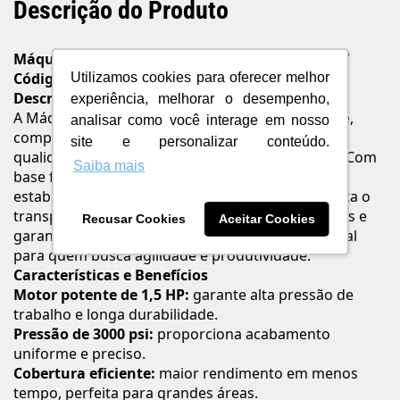
Descrição do Produto
Máquina de Pintura Airless Nauber N2 NB 220V
Código do Fabricante:
4532
Utilizamos cookies para oferecer melhor
Descrição
experiência, melhorar o desempenho,
A Máquina de Pintura Airless Nauber N2 NB é leve,
analisar como você interage em nosso
compacta e projetada para oferecer eficiência e
site e personalizar conteúdo.
qualidade em pinturas de médio e grande porte. Com
Saiba mais
base fixa equipada com pés de borracha, garante
estabilidade durante o uso, enquanto a alça facilita o
transporte. Seu sistema airless reduz desperdícios e
Recusar Cookies
Aceitar Cookies
garante acabamento uniforme e profissional, ideal
para quem busca agilidade e produtividade.
Características e Benefícios
Motor potente de 1,5 HP:
garante alta pressão de
trabalho e longa durabilidade.
Pressão de 3000 psi:
proporciona acabamento
uniforme e preciso.
Cobertura eficiente:
maior rendimento em menos
tempo, perfeita para grandes áreas.