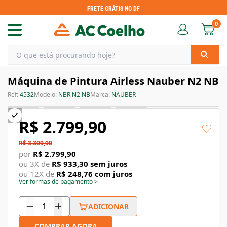
FRETE GRÁTIS NO DF
0
Máquina de Pintura Airless Nauber N2 NB
Ref:
4532
Modelo:
NBR N2 NB
Marca:
NAUBER
R$ 2.799,90
R$ 3.309,90
por
R$ 2.799,90
ou
3
X de
R$ 933,30
sem juros
ou
12
X de
R$ 248,76
com juros
Ver formas de pagamento
>
ADICIONAR
COMPRAR AGORA